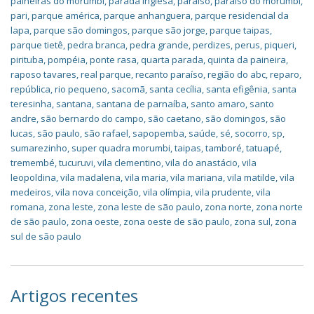
paineiras do morumbi
,
parada inglesa
,
paraíso
,
paraíso do morumbi
,
pari
,
parque américa
,
parque anhanguera
,
parque residencial da
lapa
,
parque são domingos
,
parque são jorge
,
parque taipas
,
parque tietê
,
pedra branca
,
pedra grande
,
perdizes
,
perus
,
piqueri
,
pirituba
,
pompéia
,
ponte rasa
,
quarta parada
,
quinta da paineira
,
raposo tavares
,
real parque
,
recanto paraíso
,
região do abc
,
reparo
,
república
,
rio pequeno
,
sacomã
,
santa cecília
,
santa efigênia
,
santa
teresinha
,
santana
,
santana de parnaíba
,
santo amaro
,
santo
andre
,
são bernardo do campo
,
são caetano
,
são domingos
,
são
lucas
,
são paulo
,
são rafael
,
sapopemba
,
saúde
,
sé
,
socorro
,
sp
,
sumarezinho
,
super quadra morumbi
,
taipas
,
tamboré
,
tatuapé
,
tremembé
,
tucuruvi
,
vila clementino
,
vila do anastácio
,
vila
leopoldina
,
vila madalena
,
vila maria
,
vila mariana
,
vila matilde
,
vila
medeiros
,
vila nova conceição
,
vila olímpia
,
vila prudente
,
vila
romana
,
zona leste
,
zona leste de são paulo
,
zona norte
,
zona norte
de são paulo
,
zona oeste
,
zona oeste de são paulo
,
zona sul
,
zona
sul de são paulo
Artigos recentes