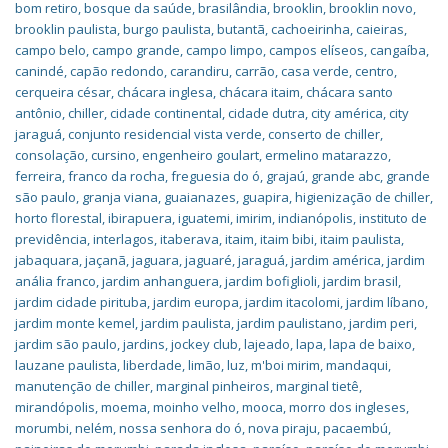
bom retiro
,
bosque da saúde
,
brasilândia
,
brooklin
,
brooklin novo
,
brooklin paulista
,
burgo paulista
,
butantã
,
cachoeirinha
,
caieiras
,
campo belo
,
campo grande
,
campo limpo
,
campos elíseos
,
cangaíba
,
canindé
,
capão redondo
,
carandiru
,
carrão
,
casa verde
,
centro
,
cerqueira césar
,
chácara inglesa
,
chácara itaim
,
chácara santo
antônio
,
chiller
,
cidade continental
,
cidade dutra
,
city américa
,
city
jaraguá
,
conjunto residencial vista verde
,
conserto de chiller
,
consolação
,
cursino
,
engenheiro goulart
,
ermelino matarazzo
,
ferreira
,
franco da rocha
,
freguesia do ó
,
grajaú
,
grande abc
,
grande
são paulo
,
granja viana
,
guaianazes
,
guapira
,
higienização de chiller
,
horto florestal
,
ibirapuera
,
iguatemi
,
imirim
,
indianópolis
,
instituto de
previdência
,
interlagos
,
itaberava
,
itaim
,
itaim bibi
,
itaim paulista
,
jabaquara
,
jaçanã
,
jaguara
,
jaguaré
,
jaraguá
,
jardim américa
,
jardim
anália franco
,
jardim anhanguera
,
jardim bofiglioli
,
jardim brasil
,
jardim cidade pirituba
,
jardim europa
,
jardim itacolomi
,
jardim líbano
,
jardim monte kemel
,
jardim paulista
,
jardim paulistano
,
jardim peri
,
jardim são paulo
,
jardins
,
jockey club
,
lajeado
,
lapa
,
lapa de baixo
,
lauzane paulista
,
liberdade
,
limão
,
luz
,
m'boi mirim
,
mandaqui
,
manutenção de chiller
,
marginal pinheiros
,
marginal tietê
,
mirandópolis
,
moema
,
moinho velho
,
mooca
,
morro dos ingleses
,
morumbi
,
nelém
,
nossa senhora do ó
,
nova piraju
,
pacaembú
,