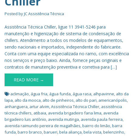
Chiller
Posted by
JC Assistência Técnica
Assistência Técnica Chiller, ligue 11 3941-5246 para
manutenção e higienização de sistema de condensação de
chillers. Atendimento a todos os modelos de equipamentos,
sendo nacionais e importados, independente do fabricante.
Conta com uma equipe especializada no ramo, com excelência
nos serviços e preço baixo. Ainda, fornece peças originais e
contratos de manutenção preventiva e corretiva para […]
READ MORE →
aclimação
,
água fria
,
água funda
,
água rasa
,
alhpavinne
,
alto da
lapa
,
alto da mooca
,
alto de pinheiros
,
alto do pari
,
americanópolis
,
anhanguera
,
artur alvim
,
Assistência Técnica Chiller
,
assistência
técnica chillers
,
atibaia
,
avenida brigadeiro faria lima
,
avenida
brigadeiro luis antônio
,
avenida mutinga
,
avenida paula ferreira
,
avenida raimundo pereira de magalhães
,
bairro do limão
,
barra
funda
,
barro branco
,
barueri
,
bela aliança
,
bela vista
,
belenzinho
,