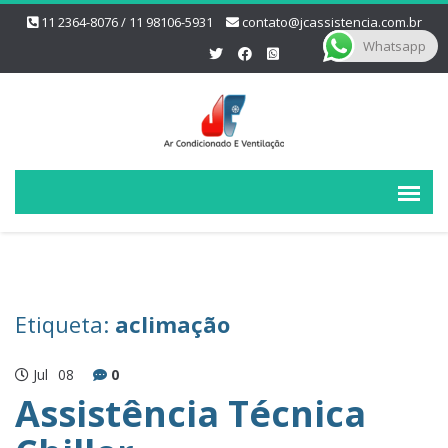
11 2364-8076 / 11 98106-5931
contato@jcassistencia.com.br
Whatsapp
Etiqueta:
aclimação
Jul
08
0
Assistência Técnica