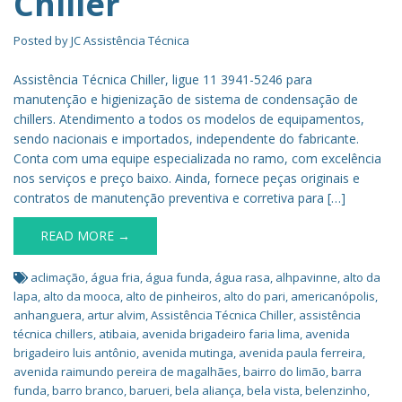
Chiller
Posted by
JC Assistência Técnica
Assistência Técnica Chiller, ligue 11 3941-5246 para
manutenção e higienização de sistema de condensação de
chillers. Atendimento a todos os modelos de equipamentos,
sendo nacionais e importados, independente do fabricante.
Conta com uma equipe especializada no ramo, com excelência
nos serviços e preço baixo. Ainda, fornece peças originais e
contratos de manutenção preventiva e corretiva para […]
READ MORE →
aclimação
,
água fria
,
água funda
,
água rasa
,
alhpavinne
,
alto da
lapa
,
alto da mooca
,
alto de pinheiros
,
alto do pari
,
americanópolis
,
anhanguera
,
artur alvim
,
Assistência Técnica Chiller
,
assistência
técnica chillers
,
atibaia
,
avenida brigadeiro faria lima
,
avenida
brigadeiro luis antônio
,
avenida mutinga
,
avenida paula ferreira
,
avenida raimundo pereira de magalhães
,
bairro do limão
,
barra
funda
,
barro branco
,
barueri
,
bela aliança
,
bela vista
,
belenzinho
,