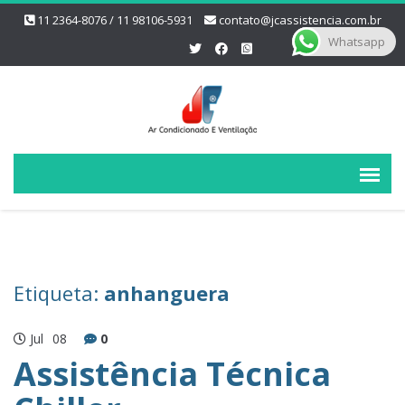
11 2364-8076 / 11 98106-5931
contato@jcassistencia.com.br
Whatsapp
Etiqueta:
anhanguera
Jul
08
0
Assistência Técnica