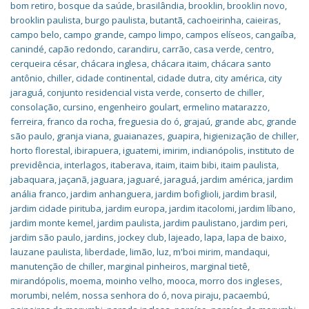
bom retiro
,
bosque da saúde
,
brasilândia
,
brooklin
,
brooklin novo
,
brooklin paulista
,
burgo paulista
,
butantã
,
cachoeirinha
,
caieiras
,
campo belo
,
campo grande
,
campo limpo
,
campos elíseos
,
cangaíba
,
canindé
,
capão redondo
,
carandiru
,
carrão
,
casa verde
,
centro
,
cerqueira césar
,
chácara inglesa
,
chácara itaim
,
chácara santo
antônio
,
chiller
,
cidade continental
,
cidade dutra
,
city américa
,
city
jaraguá
,
conjunto residencial vista verde
,
conserto de chiller
,
consolação
,
cursino
,
engenheiro goulart
,
ermelino matarazzo
,
ferreira
,
franco da rocha
,
freguesia do ó
,
grajaú
,
grande abc
,
grande
são paulo
,
granja viana
,
guaianazes
,
guapira
,
higienização de chiller
,
horto florestal
,
ibirapuera
,
iguatemi
,
imirim
,
indianópolis
,
instituto de
previdência
,
interlagos
,
itaberava
,
itaim
,
itaim bibi
,
itaim paulista
,
jabaquara
,
jaçanã
,
jaguara
,
jaguaré
,
jaraguá
,
jardim américa
,
jardim
anália franco
,
jardim anhanguera
,
jardim bofiglioli
,
jardim brasil
,
jardim cidade pirituba
,
jardim europa
,
jardim itacolomi
,
jardim líbano
,
jardim monte kemel
,
jardim paulista
,
jardim paulistano
,
jardim peri
,
jardim são paulo
,
jardins
,
jockey club
,
lajeado
,
lapa
,
lapa de baixo
,
lauzane paulista
,
liberdade
,
limão
,
luz
,
m'boi mirim
,
mandaqui
,
manutenção de chiller
,
marginal pinheiros
,
marginal tietê
,
mirandópolis
,
moema
,
moinho velho
,
mooca
,
morro dos ingleses
,
morumbi
,
nelém
,
nossa senhora do ó
,
nova piraju
,
pacaembú
,