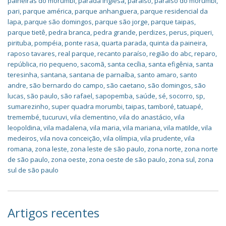
paineiras do morumbi
,
parada inglesa
,
paraíso
,
paraíso do morumbi
,
pari
,
parque américa
,
parque anhanguera
,
parque residencial da
lapa
,
parque são domingos
,
parque são jorge
,
parque taipas
,
parque tietê
,
pedra branca
,
pedra grande
,
perdizes
,
perus
,
piqueri
,
pirituba
,
pompéia
,
ponte rasa
,
quarta parada
,
quinta da paineira
,
raposo tavares
,
real parque
,
recanto paraíso
,
região do abc
,
reparo
,
república
,
rio pequeno
,
sacomã
,
santa cecília
,
santa efigênia
,
santa
teresinha
,
santana
,
santana de parnaíba
,
santo amaro
,
santo
andre
,
são bernardo do campo
,
são caetano
,
são domingos
,
são
lucas
,
são paulo
,
são rafael
,
sapopemba
,
saúde
,
sé
,
socorro
,
sp
,
sumarezinho
,
super quadra morumbi
,
taipas
,
tamboré
,
tatuapé
,
tremembé
,
tucuruvi
,
vila clementino
,
vila do anastácio
,
vila
leopoldina
,
vila madalena
,
vila maria
,
vila mariana
,
vila matilde
,
vila
medeiros
,
vila nova conceição
,
vila olímpia
,
vila prudente
,
vila
romana
,
zona leste
,
zona leste de são paulo
,
zona norte
,
zona norte
de são paulo
,
zona oeste
,
zona oeste de são paulo
,
zona sul
,
zona
sul de são paulo
Artigos recentes