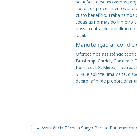
soluções, desenvolvemos proje
Todos os procedimentos são pe
custo benefício.
Trabalhamos c
todas as normas do Inmetro e 
nossa central de atendimento.
local.
Manutenção ar condici
Oferecemos assistência técnic
Brastemp, Carrier, Comfee e Co
Komeco, LG, Midea, Toshiba, P
5246 e solicite uma visita, di
débito, afim de proporcionar 
Post
←
Assistência Técnica Sanyo Parque Panamerican