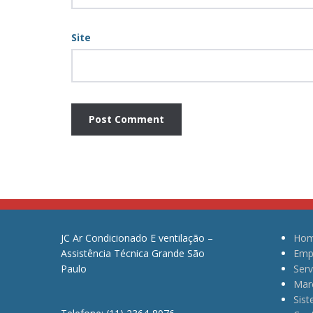
Site
JC Ar Condicionado E ventilação –
Ho
Assistência Técnica Grande São
Emp
Paulo
Serv
Mar
Sis