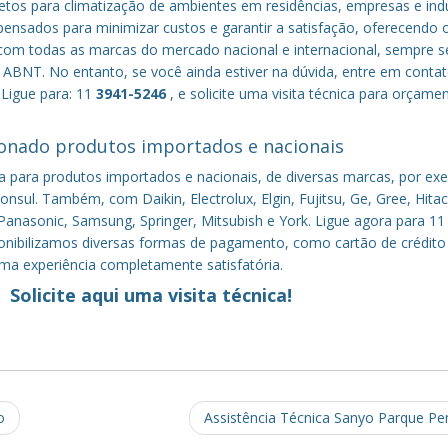
tos para climatização de ambientes em residências, empresas e indú
nsados para minimizar custos e garantir a satisfação, oferecendo 
om todas as marcas do mercado nacional e internacional, sempre s
ABNT. No entanto, se você ainda estiver na dúvida, entre em conta
 Ligue para: 11
3941-5246
, e solicite uma visita técnica para orçame
onado produtos importados e nacionais
a para produtos importados e nacionais, de diversas marcas, por ex
nsul. Também, com Daikin, Electrolux, Elgin, Fujitsu, Ge, Gree, Hitac
anasonic, Samsung, Springer, Mitsubish e York. Ligue agora para 11
sponibilizamos diversas formas de pagamento, como cartão de crédito
uma experiência completamente satisfatória.
Solicite aqui uma visita técnica!
o
Assistência Técnica Sanyo Parque P