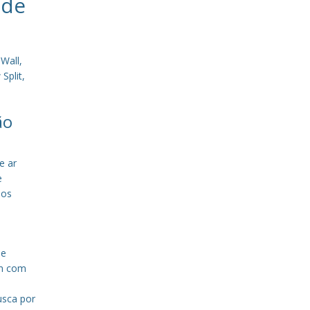
 de
Wall,
Split,
ão
e ar
e
sos
de
em com
a
usca por