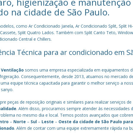
aro, higienização e manutenção
do na cidade de
São Paulo
.
los, como Ar Condicionado Janela, Ar Condicionado Split, Split Hi-
plit Cassete, Split Quatro Lados. Também com Split Canto Teto, Window 
cionado Central e Chillers.
tência Técnica para ar condicionado em S
 Ventilação
somos uma empresa especializada em equipamentos d
efrigeração. Consequentemente, desde 2013, atuamos no mercado d
 uma equipe técnica capacitada para garantir o melhor serviço a nos
a sanyo.
re peças de reposição originais e similares para realizar serviços de
ualidade
. Além disso, procuramos sempre atender às necessidades 
o problema no mesmo dia e local. Temos postos avançados que cobr
ntro
–
Norte
–
Sul
–
Leste
–
Oeste da cidade de
São Paulo
par
cionado
. Além de contar com uma equipe extremamente rápida na b