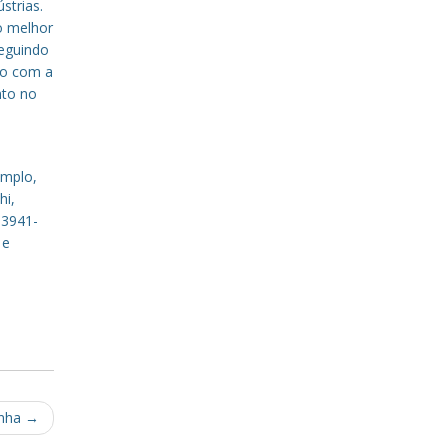
strias.
o melhor
eguindo
to com a
nto no
emplo,
hi,
 3941-
 e
enha
→