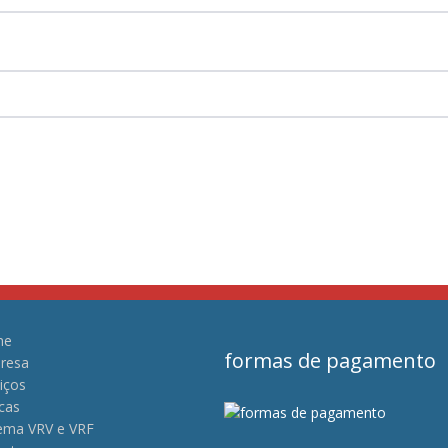
me
formas de pagamento
resa
iços
cas
tema VRV e VRF