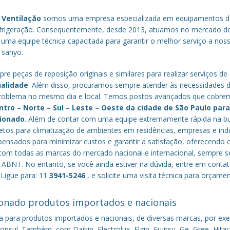
 Ventilação
somos uma empresa especializada em equipamentos d
efrigeração. Consequentemente, desde 2013, atuamos no mercado d
 uma equipe técnica capacitada para garantir o melhor serviço a nos
a sanyo.
re peças de reposição originais e similares para realizar serviços de
ualidade
. Além disso, procuramos sempre atender às necessidades 
o problema no mesmo dia e local. Temos postos avançados que cobr
ntro
–
Norte
–
Sul
–
Leste
–
Oeste da cidade de
São Paulo
par
cionado
. Além de contar com uma equipe extremamente rápida na b
tos para climatização de ambientes em residências, empresas e indú
nsados para minimizar custos e garantir a satisfação, oferecendo 
om todas as marcas do mercado nacional e internacional, sempre s
ABNT. No entanto, se você ainda estiver na dúvida, entre em conta
 Ligue para: 11
3941-5246
, e solicite uma visita técnica para orçame
onado produtos importados e nacionais
a para produtos importados e nacionais, de diversas marcas, por ex
nsul. Também, com Daikin, Electrolux, Elgin, Fujitsu, Ge, Gree, Hitac