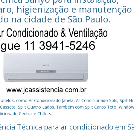
aro, higienização e manutenção
do na cidade de
São Paulo
.
los, como Ar Condicionado Janela, Ar Condicionado Split, Split Hi-
plit Cassete, Split Quatro Lados. Também com Split Canto Teto, Window 
cionado Central e Chillers.
tência Técnica para ar condicionado em S