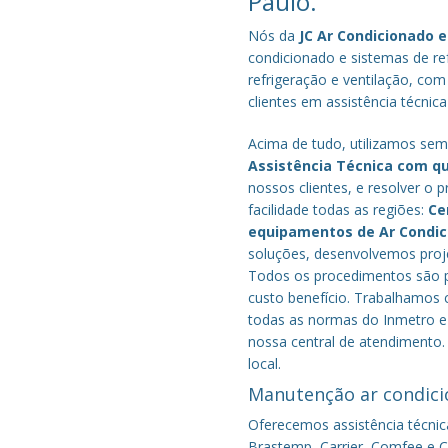
Paulo.
Nós da
JC Ar Condicionado e
condicionado e sistemas de r
refrigeração e ventilação, com
clientes em assistência técnic
Acima de tudo, utilizamos semp
Assistência Técnica com q
nossos clientes, e resolver 
facilidade todas as regiões:
Ce
equipamentos de Ar Condi
soluções, desenvolvemos proje
Todos os procedimentos são pe
custo benefício.
Trabalhamos c
todas as normas do Inmetro e 
nossa central de atendimento.
local.
Manutenção ar condici
Oferecemos assistência técnic
Brastemp, Carrier, Comfee e Co