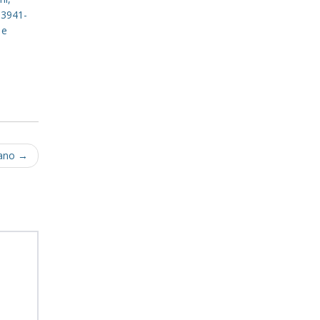
 3941-
 e
tano
→