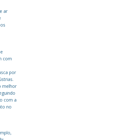
e ar
e
sos
de
em com
a
usca por
strias.
o melhor
eguindo
to com a
nto no
emplo,
hi,