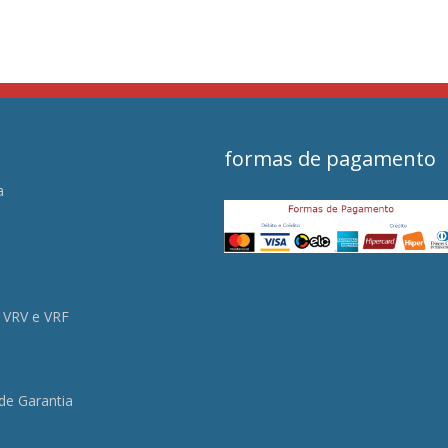
formas de pagamento
a
s
 VRV e VRF
 de Garantia