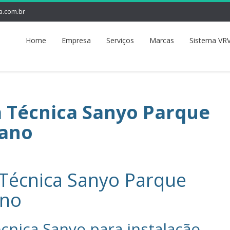
a.com.br
Home
Empresa
Serviços
Marcas
Sistema VRV
a Técnica Sanyo Parque
ano
 Técnica Sanyo Parque
ano
cnica Sanyo‎ para instalação,