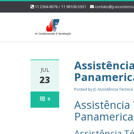
11 2364-8076 / 11 98106-5931
contato@jcassistenci
Assistênci
JUL
Panameric
23
Posted by
JC Assistência Técnica
0
Assistência
Panameric
Assistência Té