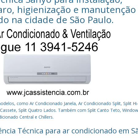
aro, higienização e manutenção
do na cidade de
São Paulo
.
los, como Ar Condicionado Janela, Ar Condicionado Split, Split Hi-
plit Cassete, Split Quatro Lados. Também com Split Canto Teto, Window 
cionado Central e Chillers.
tência Técnica para ar condicionado em S