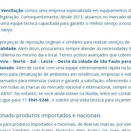
 Ventilação
somos uma empresa especializada em equipamentos d
efrigeração. Consequentemente, desde 2013, atuamos no mercado d
 uma equipe técnica capacitada para garantir o melhor serviço a nos
a sanyo.
re peças de reposição originais e similares para realizar serviços de
ualidade
. Além disso, procuramos sempre atender às necessidades 
o problema no mesmo dia e local. Temos postos avançados que cobr
ntro
–
Norte
–
Sul
–
Leste
–
Oeste da cidade de
São Paulo
par
cionado
. Além de contar com uma equipe extremamente rápida na b
tos para climatização de ambientes em residências, empresas e indú
nsados para minimizar custos e garantir a satisfação, oferecendo 
om todas as marcas do mercado nacional e internacional, sempre s
ABNT. No entanto, se você ainda estiver na dúvida, entre em conta
 Ligue para: 11
3941-5246
, e solicite uma visita técnica para orçame
onado produtos importados e nacionais
a para produtos importados e nacionais, de diversas marcas, por ex
nsul. Também, com Daikin, Electrolux, Elgin, Fujitsu, Ge, Gree, Hitac