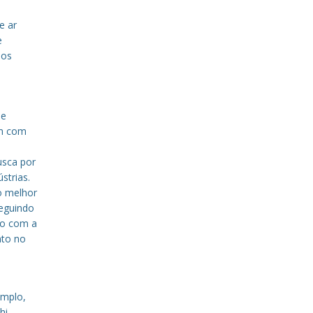
e ar
e
sos
de
em com
a
usca por
strias.
o melhor
eguindo
to com a
nto no
emplo,
hi,