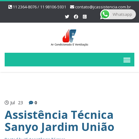
11 2364-8076 / 11 98106-5931
contato@jcassistencia.com.br
Whatsapp
Jul
23
0
Assistência Técnica
Sanyo Jardim União