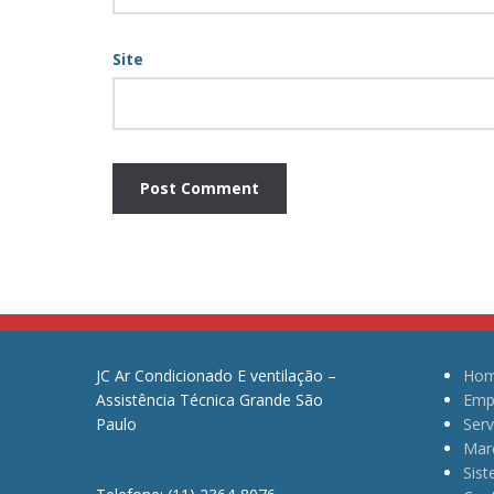
Site
JC Ar Condicionado E ventilação –
Ho
Assistência Técnica Grande São
Emp
Paulo
Serv
Mar
Sis