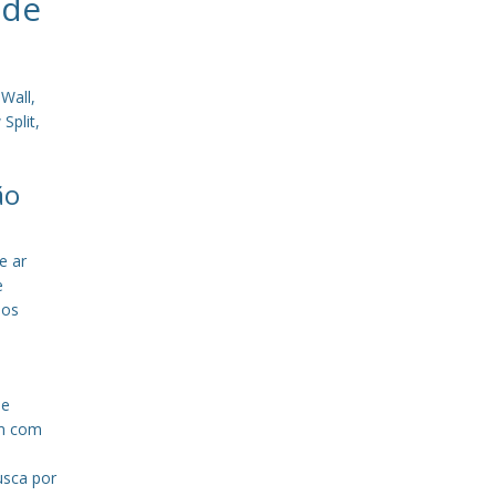
 de
Wall,
Split,
ão
e ar
e
sos
de
em com
a
usca por