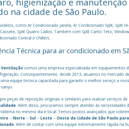
aro, higienização e manutenção
do na cidade de
São Paulo
.
los, como Ar Condicionado Janela, Ar Condicionado Split, Split Hi-
plit Cassete, Split Quatro Lados. Também com Split Canto Teto, Window 
cionado Central e Chillers.
tência Técnica para ar condicionado em S
 Ventilação
somos uma empresa especializada em equipamentos d
efrigeração. Consequentemente, desde 2013, atuamos no mercado d
 uma equipe técnica capacitada para garantir o melhor serviço a nos
a sanyo.
re peças de reposição originais e similares para realizar serviços de
ualidade
. Além disso, procuramos sempre atender às necessidades 
o problema no mesmo dia e local. Temos postos avançados que cobr
ntro
–
Norte
–
Sul
–
Leste
–
Oeste da cidade de
São Paulo
par
cionado
. Além de contar com uma equipe extremamente rápida na b