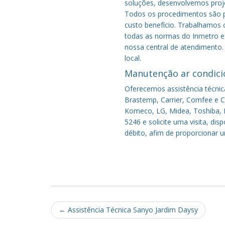
soluções, desenvolvemos proje
Todos os procedimentos são pe
custo benefício.
Trabalhamos c
todas as normas do Inmetro e 
nossa central de atendimento.
local.
Manutenção ar condici
Oferecemos assistência técnic
Brastemp, Carrier, Comfee e Co
Komeco, LG, Midea, Toshiba, P
5246 e solicite uma visita, di
débito, afim de proporcionar 
Post
←
Assistência Técnica Sanyo Jardim Daysy