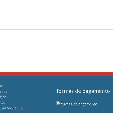
me
formas de pagamento
resa
iços
cas
tema VRV e VRF