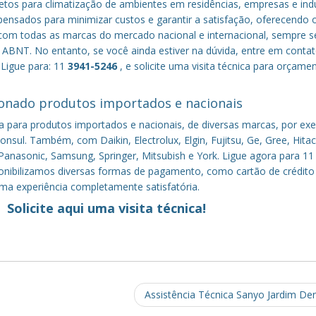
tos para climatização de ambientes em residências, empresas e indú
nsados para minimizar custos e garantir a satisfação, oferecendo 
om todas as marcas do mercado nacional e internacional, sempre s
ABNT. No entanto, se você ainda estiver na dúvida, entre em conta
 Ligue para: 11
3941-5246
, e solicite uma visita técnica para orçame
onado produtos importados e nacionais
a para produtos importados e nacionais, de diversas marcas, por ex
nsul. Também, com Daikin, Electrolux, Elgin, Fujitsu, Ge, Gree, Hitac
anasonic, Samsung, Springer, Mitsubish e York. Ligue agora para 11
sponibilizamos diversas formas de pagamento, como cartão de crédito
uma experiência completamente satisfatória.
Solicite aqui uma visita técnica!
Assistência Técnica Sanyo Jardim De