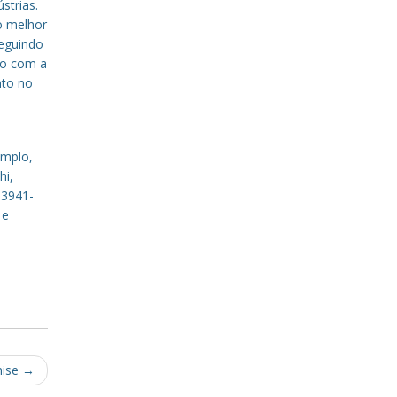
strias.
o melhor
eguindo
to com a
nto no
emplo,
hi,
 3941-
 e
nise
→