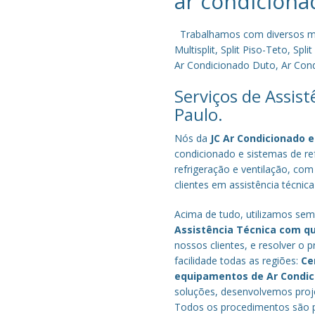
ar condiciona
Trabalhamos com diversos mode
Multisplit, Split Piso-Teto, S
Ar Condicionado Duto, Ar Condi
Serviços de Assis
Paulo.
Nós da
JC Ar Condicionado e
condicionado e sistemas de r
refrigeração e ventilação, com
clientes em assistência técnic
Acima de tudo, utilizamos semp
Assistência Técnica com q
nossos clientes, e resolver 
facilidade todas as regiões:
Ce
equipamentos de Ar Condi
soluções, desenvolvemos proje
Todos os procedimentos são pe