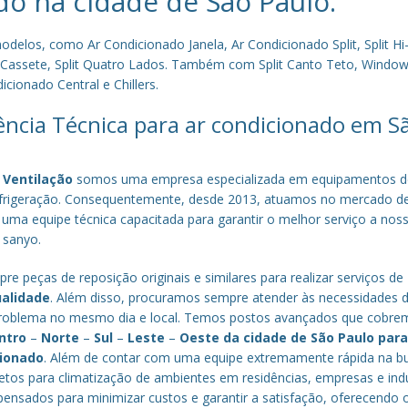
do na cidade de
São Paulo
.
los, como Ar Condicionado Janela, Ar Condicionado Split, Split Hi-
plit Cassete, Split Quatro Lados. Também com Split Canto Teto, Window 
cionado Central e Chillers.
tência Técnica para ar condicionado em S
 Ventilação
somos uma empresa especializada em equipamentos d
efrigeração. Consequentemente, desde 2013, atuamos no mercado d
 uma equipe técnica capacitada para garantir o melhor serviço a nos
a sanyo.
re peças de reposição originais e similares para realizar serviços de
ualidade
. Além disso, procuramos sempre atender às necessidades 
o problema no mesmo dia e local. Temos postos avançados que cobr
ntro
–
Norte
–
Sul
–
Leste
–
Oeste da cidade de
São Paulo
par
cionado
. Além de contar com uma equipe extremamente rápida na b
tos para climatização de ambientes em residências, empresas e indú
nsados para minimizar custos e garantir a satisfação, oferecendo 