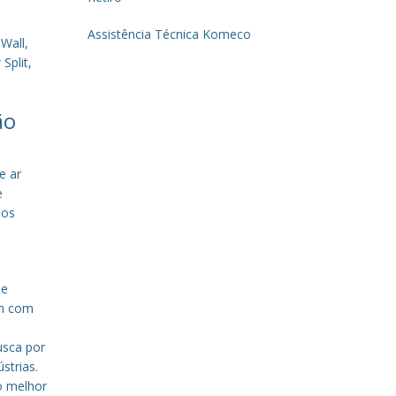
Assistência Técnica Komeco
Wall,
Split,
ão
e ar
e
sos
de
em com
a
usca por
strias.
o melhor