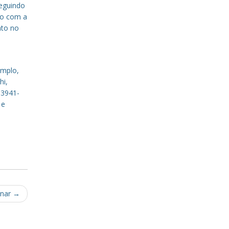
eguindo
to com a
nto no
emplo,
hi,
 3941-
 e
inar
→