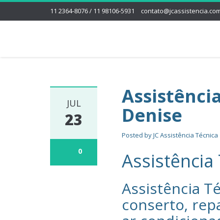
11 2364-8076 / 11 98106-5931
contato@jcassistencia.com
Assistênci
JUL
Denise
23
Posted by
JC Assistência Técnica
0
Assistência
Assistência Té
conserto, rep