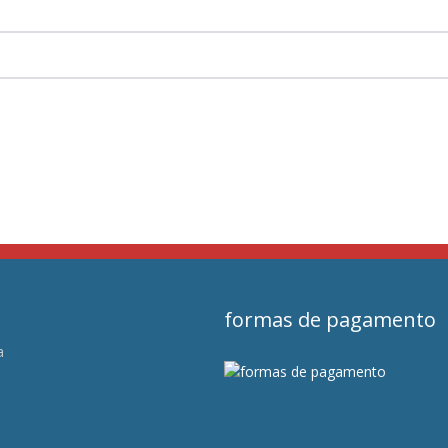
formas de pagamento
a
s