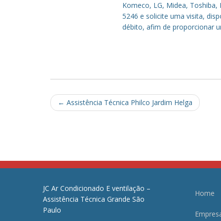
Komeco, LG, Midea, Toshiba, P
5246 e solicite uma visita, di
débito, afim de proporcionar 
Post
←
Assistência Técnica Philco Jardim Helga
navigation
JC Ar Condicionado E ventilação –
Home
Assistência Técnica Grande São
Paulo
Empres