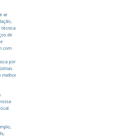
e ar
lação,
 técnica
iços de
de
em com
a
usca por
strias.
o melhor
s
 nossa
ocal.
emplo,
hi,