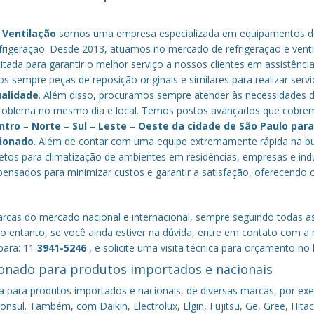
 Ventilação
somos uma empresa especializada em equipamentos d
frigeração. Desde 2013, atuamos no mercado de refrigeração e venti
ada para garantir o melhor serviço a nossos clientes em assistência
os sempre peças de reposição originais e similares para realizar serv
ualidade
. Além disso, procuramos sempre atender às necessidades 
o problema no mesmo dia e local. Temos postos avançados que cobr
ntro
–
Norte
–
Sul
–
Leste
–
Oeste da cidade de
São Paulo
par
cionado
. Além de contar com uma equipe extremamente rápida na b
tos para climatização de ambientes em residências, empresas e indú
nsados para minimizar custos e garantir a satisfação, oferecendo 
cas do mercado nacional e internacional, sempre seguindo todas a
 entanto, se você ainda estiver na dúvida, entre em contato com a
para: 11
3941-5246
, e solicite uma visita técnica para orçamento no l
onado para produtos importados e nacionais
a para produtos importados e nacionais, de diversas marcas, por ex
nsul. Também, com Daikin, Electrolux, Elgin, Fujitsu, Ge, Gree, Hitac