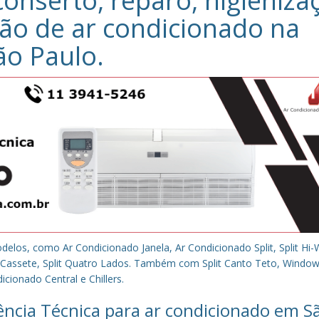
conserto, reparo, higieniza
ão de ar condicionado na
ão Paulo
.
los, como Ar Condicionado Janela, Ar Condicionado Split, Split Hi-W
plit Cassete, Split Quatro Lados. Também com Split Canto Teto, Window 
cionado Central e Chillers.
tência Técnica para ar condicionado em S