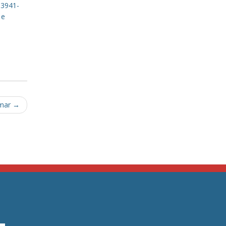
 3941-
 e
omar
→