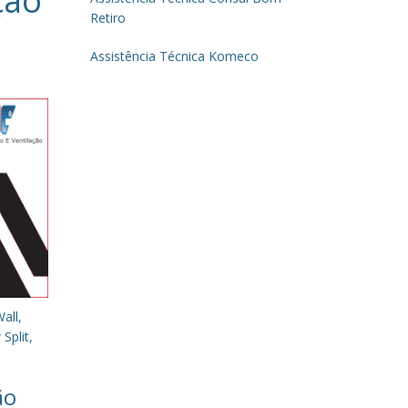
ção
Retiro
Assistência Técnica Komeco
all,
Split,
ão