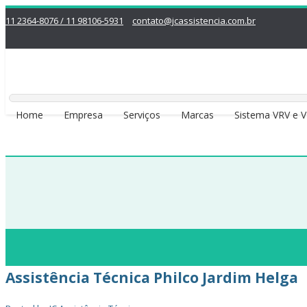
11 2364-8076 / 11 98106-5931
contato@jcassistencia.com.br
Home
Empresa
Serviços
Marcas
Sistema VRV e 
Assistência Técnica Philco Jardim Helga