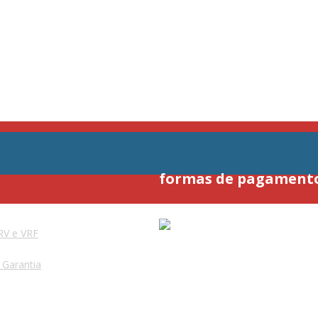
formas de pagament
RV e VRF
e Garantia