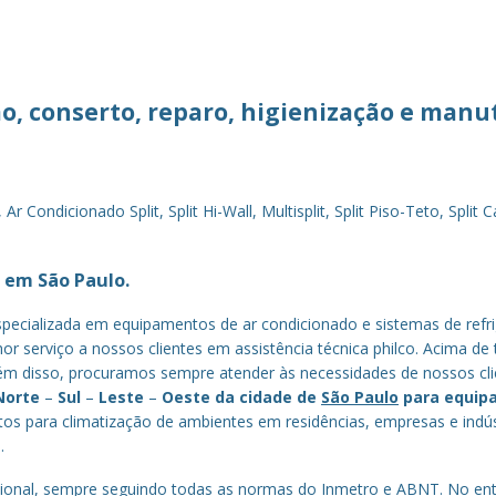
ção, conserto, reparo, higienização e man
Condicionado Split, Split Hi-Wall, Multisplit, Split Piso-Teto, Spli
 em São Paulo.
cializada em equipamentos de ar condicionado e sistemas de refri
r serviço a nossos clientes em assistência técnica philco. Acima de 
lém disso, procuramos sempre atender às necessidades de nossos cl
Norte
–
Sul
–
Leste
–
Oeste da cidade de
São Paulo
para equip
os para climatização de ambientes em residências, empresas e indú
.
onal, sempre seguindo todas as normas do Inmetro e ABNT. No entan