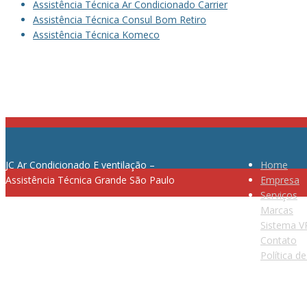
Assistência Técnica Ar Condicionado Carrier
Assistência Técnica Consul Bom Retiro
Assistência Técnica Komeco
JC Ar Condicionado E ventilação –
Home
Assistência Técnica Grande São Paulo
Empresa
Serviços
Marcas
Sistema V
Telefone: (11) 2364-8076
Contato
Política d
E-mail: contato@jcassistencia.com.br