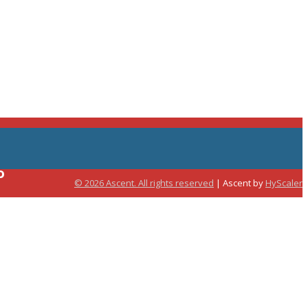
o
© 2026 Ascent. All rights reserved
|
Ascent by
HyScaler