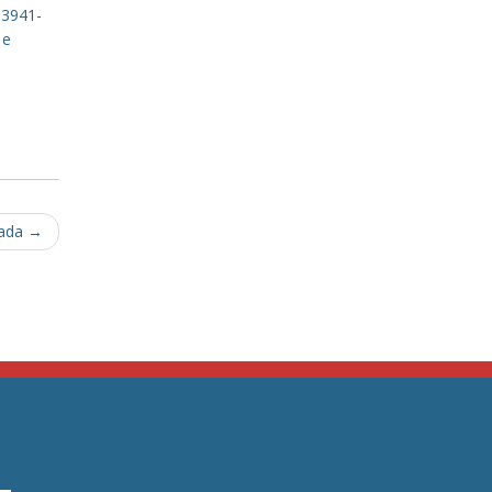
 3941-
 e
rada
→