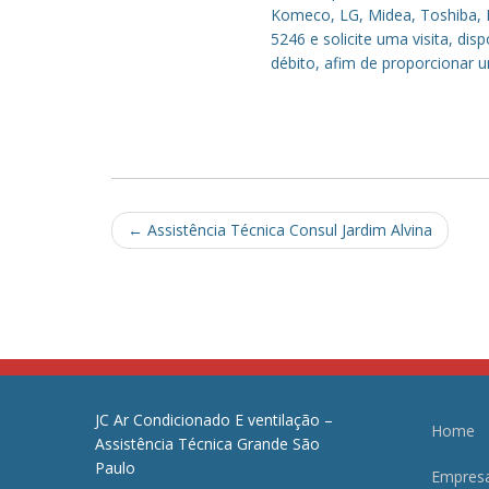
Komeco, LG, Midea, Toshiba, P
5246 e solicite uma visita, di
débito, afim de proporcionar 
Post
←
Assistência Técnica Consul Jardim Alvina
navigation
JC Ar Condicionado E ventilação –
Home
Assistência Técnica Grande São
Paulo
Empres