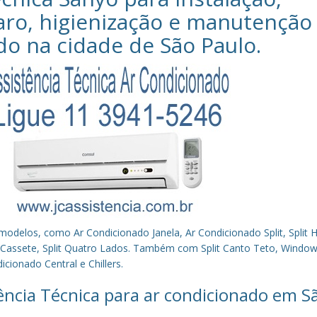
aro, higienização e manutenção
do na cidade de
São Paulo
.
los, como Ar Condicionado Janela, Ar Condicionado Split, Split Hi
plit Cassete, Split Quatro Lados. Também com Split Canto Teto, Window 
cionado Central e Chillers.
tência Técnica para ar condicionado em S