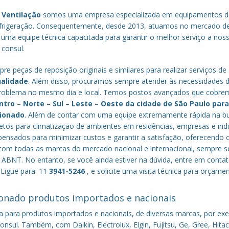
 Ventilação
somos uma empresa especializada em equipamentos d
efrigeração. Consequentemente, desde 2013, atuamos no mercado d
 uma equipe técnica capacitada para garantir o melhor serviço a nos
 consul.
re peças de reposição originais e similares para realizar serviços de
ualidade
. Além disso, procuramos sempre atender às necessidades 
o problema no mesmo dia e local. Temos postos avançados que cobr
ntro
–
Norte
–
Sul
–
Leste
–
Oeste da cidade de
São Paulo
par
cionado
. Além de contar com uma equipe extremamente rápida na b
tos para climatização de ambientes em residências, empresas e indú
nsados para minimizar custos e garantir a satisfação, oferecendo 
om todas as marcas do mercado nacional e internacional, sempre s
ABNT. No entanto, se você ainda estiver na dúvida, entre em conta
 Ligue para: 11
3941-5246
, e solicite uma visita técnica para orçame
onado produtos importados e nacionais
a para produtos importados e nacionais, de diversas marcas, por ex
nsul. Também, com Daikin, Electrolux, Elgin, Fujitsu, Ge, Gree, Hitac