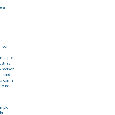
e ar
e
sos
de
em com
a
usca por
strias.
o melhor
eguindo
to com a
nto no
emplo,
hi,