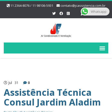
11 2364-8076 / 11 98106-5931
contato@jcassistencia.com.br
Whatsapp
Jul
31
0
Assistência Técnica
Consul Jardim Aladim