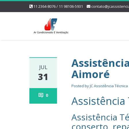
11 2364-8076 / 11 98106-5931
contato@jcassistenci
Assistênci
JUL
Aimoré
31
Posted by
JC Assistência Técnica
0
Assistência
Assistência Té
conserto, rep