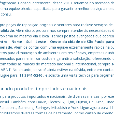
efrigeração. Consequentemente, desde 2013, atuamos no mercado d
 uma equipe técnica capacitada para garantir o melhor serviço a nos
 consul.
re peças de reposição originais e similares para realizar serviços de
ualidade
. Além disso, procuramos sempre atender às necessidades 
o problema no mesmo dia e local. Temos postos avançados que cobr
ntro
–
Norte
–
Sul
–
Leste
–
Oeste da cidade de
São Paulo
par
cionado
. Além de contar com uma equipe extremamente rápida na b
tos para climatização de ambientes em residências, empresas e indú
nsados para minimizar custos e garantir a satisfação, oferecendo 
om todas as marcas do mercado nacional e internacional, sempre s
ABNT. No entanto, se você ainda estiver na dúvida, entre em conta
 Ligue para: 11
3941-5246
, e solicite uma visita técnica para orçame
onado produtos importados e nacionais
a para produtos importados e nacionais, de diversas marcas, por ex
nsul. Também, com Daikin, Electrolux, Elgin, Fujitsu, Ge, Gree, Hitac
anasonic, Samsung, Springer, Mitsubish e York. Ligue agora para 11
sponibilizamos diversas formas de pagamento, como cartão de crédito