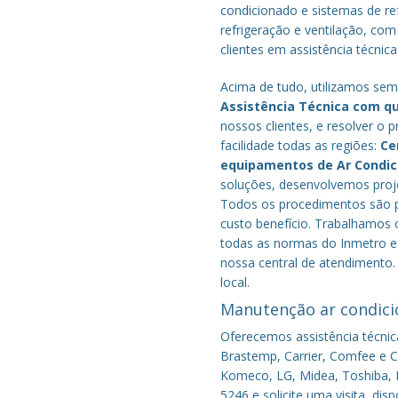
condicionado e sistemas de r
refrigeração e ventilação, com
clientes em assistência técnica
Acima de tudo, utilizamos semp
Assistência Técnica com q
nossos clientes, e resolver 
facilidade todas as regiões:
Ce
equipamentos de Ar Condi
soluções, desenvolvemos proje
Todos os procedimentos são pe
custo benefício.
Trabalhamos c
todas as normas do Inmetro e 
nossa central de atendimento.
local.
Manutenção ar condici
Oferecemos assistência técnic
Brastemp, Carrier, Comfee e Co
Komeco, LG, Midea, Toshiba, P
5246 e solicite uma visita, di