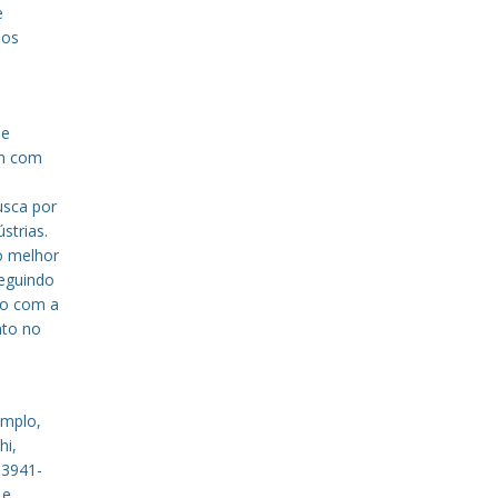
e
sos
de
em com
a
usca por
strias.
o melhor
eguindo
to com a
nto no
emplo,
hi,
 3941-
 e