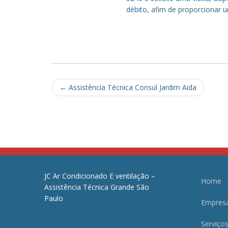
débito, afim de proporcionar 
Post
←
Assistência Técnica Consul Jardim Aida
navigation
JC Ar Condicionado E ventilação –
Home
Assistência Técnica Grande São
Paulo
Empres
Serviço