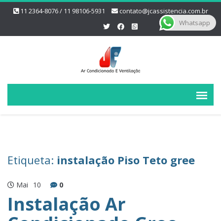
11 2364-8076 / 11 98106-5931
contato@jcassistencia.com.br
Whatsapp
Etiqueta:
instalação Piso Teto gree
Mai
10
0
Instalação Ar