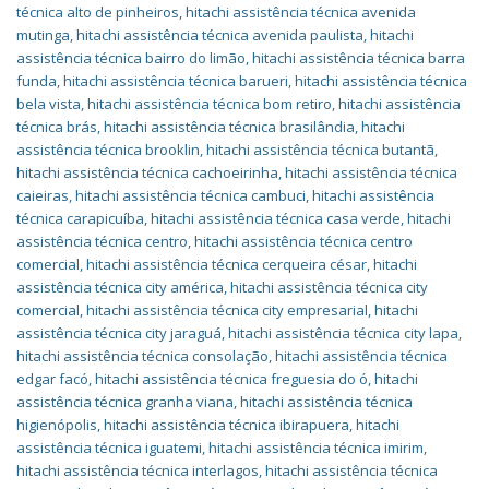
técnica alto de pinheiros
,
hitachi assistência técnica avenida
mutinga
,
hitachi assistência técnica avenida paulista
,
hitachi
assistência técnica bairro do limão
,
hitachi assistência técnica barra
funda
,
hitachi assistência técnica barueri
,
hitachi assistência técnica
bela vista
,
hitachi assistência técnica bom retiro
,
hitachi assistência
técnica brás
,
hitachi assistência técnica brasilândia
,
hitachi
assistência técnica brooklin
,
hitachi assistência técnica butantã
,
hitachi assistência técnica cachoeirinha
,
hitachi assistência técnica
caieiras
,
hitachi assistência técnica cambuci
,
hitachi assistência
técnica carapicuíba
,
hitachi assistência técnica casa verde
,
hitachi
assistência técnica centro
,
hitachi assistência técnica centro
comercial
,
hitachi assistência técnica cerqueira césar
,
hitachi
assistência técnica city américa
,
hitachi assistência técnica city
comercial
,
hitachi assistência técnica city empresarial
,
hitachi
assistência técnica city jaraguá
,
hitachi assistência técnica city lapa
,
hitachi assistência técnica consolação
,
hitachi assistência técnica
edgar facó
,
hitachi assistência técnica freguesia do ó
,
hitachi
assistência técnica granha viana
,
hitachi assistência técnica
higienópolis
,
hitachi assistência técnica ibirapuera
,
hitachi
assistência técnica iguatemi
,
hitachi assistência técnica imirim
,
hitachi assistência técnica interlagos
,
hitachi assistência técnica