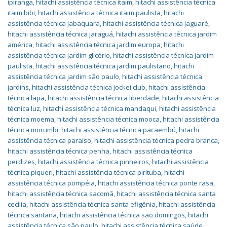
ipiranga
,
hitachi assistência técnica itaim
,
hitachi assistência técnica
itaim bibi
,
hitachi assistência técnica itaim paulista
,
hitachi
assistência técnica jabaquara
,
hitachi assistência técnica jaguaré
,
hitachi assistência técnica jaraguá
,
hitachi assistência técnica jardim
américa
,
hitachi assistência técnica jardim europa
,
hitachi
assistência técnica jardim glicério
,
hitachi assistência técnica jardim
paulista
,
hitachi assistência técnica jardim paulistano
,
hitachi
assistência técnica jardim são paulo
,
hitachi assistência técnica
jardins
,
hitachi assistência técnica jockei club
,
hitachi assistência
técnica lapa
,
hitachi assistência técnica liberdade
,
hitachi assistência
técnica luz
,
hitachi assistência técnica mandaqui
,
hitachi assistência
técnica moema
,
hitachi assistência técnica mooca
,
hitachi assistência
técnica morumbi
,
hitachi assistência técnica pacaembú
,
hitachi
assistência técnica paraíso
,
hitachi assistência técnica pedra branca
,
hitachi assistência técnica penha
,
hitachi assistência técnica
perdizes
,
hitachi assistência técnica pinheiros
,
hitachi assistência
técnica piqueri
,
hitachi assistência técnica pirituba
,
hitachi
assistência técnica pompéia
,
hitachi assistência técnica ponte rasa
,
hitachi assistência técnica sacomã
,
hitachi assistência técnica santa
cecília
,
hitachi assistência técnica santa efigênia
,
hitachi assistência
técnica santana
,
hitachi assistência técnica são domingos
,
hitachi
assistência técnica são paulo
,
hitachi assistência técnica saúde
,