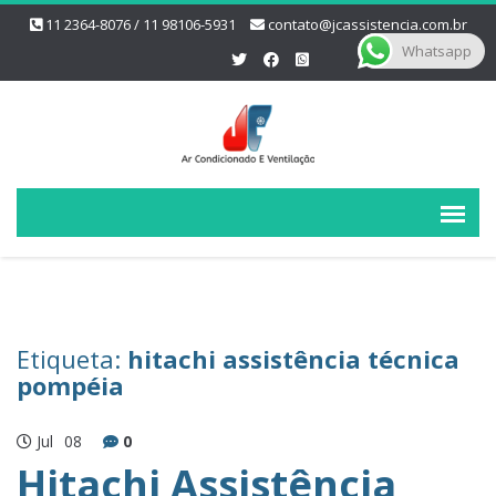
11 2364-8076 / 11 98106-5931
contato@jcassistencia.com.br
Whatsapp
Etiqueta:
hitachi assistência técnica
pompéia
Jul
08
0
Hitachi Assistência