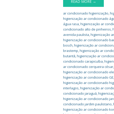
READ MORE →
ar condicionado higienização
,
hi
higienização ar condicionado águ
água rasa
,
higienização ar condi
condicionado alto de pinheiros
,
avenida paulista
,
higienização a
higienização ar condicionado ba
bosch
,
higienização ar condicio
brastemp
,
higienização ar condi
butantã
,
higienização ar condici
condicionado carapicuíba
,
higien
ar condicionado cerqueira césar
higienização ar condicionado ele
higienização ar condicionado GE
higienização ar condicionado hig
interlagos
,
higienização ar cond
condicionado jaraguá
,
higieniza
higienização ar condicionado jard
condicionado jardim paulistano
,
higienização ar condicionado k