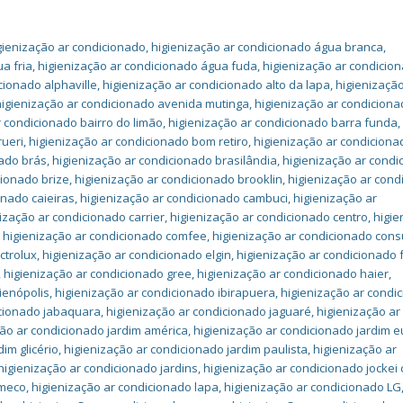
gienização ar condicionado
,
higienização ar condicionado água branca
,
a fria
,
higienização ar condicionado água fuda
,
higienização ar condicio
cionado alphaville
,
higienização ar condicionado alto da lapa
,
higienização
higienização ar condicionado avenida mutinga
,
higienização ar condicion
r condicionado bairro do limão
,
higienização ar condicionado barra funda
,
rueri
,
higienização ar condicionado bom retiro
,
higienização ar condiciona
nado brás
,
higienização ar condicionado brasilândia
,
higienização ar condi
cionado brize
,
higienização ar condicionado brooklin
,
higienização ar cond
onado caieiras
,
higienização ar condicionado cambuci
,
higienização ar
ização ar condicionado carrier
,
higienização ar condicionado centro
,
higie
,
higienização ar condicionado comfee
,
higienização ar condicionado cons
ctrolux
,
higienização ar condicionado elgin
,
higienização ar condicionado f
,
higienização ar condicionado gree
,
higienização ar condicionado haier
,
ienópolis
,
higienização ar condicionado ibirapuera
,
higienização ar condi
icionado jabaquara
,
higienização ar condicionado jaguaré
,
higienização ar
ção ar condicionado jardim américa
,
higienização ar condicionado jardim 
im glicério
,
higienização ar condicionado jardim paulista
,
higienização ar
higienização ar condicionado jardins
,
higienização ar condicionado jockei 
omeco
,
higienização ar condicionado lapa
,
higienização ar condicionado LG