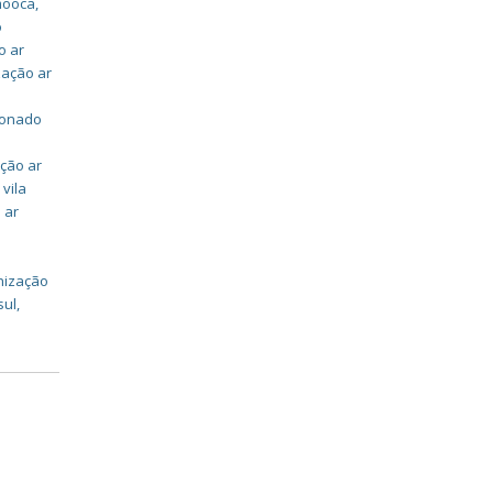
mooca
,
o
o ar
zação ar
cionado
ação ar
vila
 ar
nização
sul
,