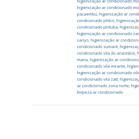
higienização ar condicionado mi
higienização ar condicionado m
pacaembú
,
higienização ar cond
condicionado philco
,
higienizaçã
condicionado pirituba
,
higieniza
higienização ar condicionado s
sanyo
,
higienização ar condicio
condicionado sumaré
,
higieniza
condicionado vila do anastácio
,
maria
,
higienização ar condicion
condicionado vila mirante
,
higien
higienização ar condicionado vil
condicionado vila zatt
,
higieniza
ar condicionado zona norte
,
higi
limpeza ar condicionado