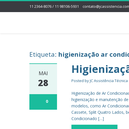
11 2364-8076 / 11 98106-5931
contato@jcassistencia.com
Etiqueta:
higienização ar condi
Higienizaç
MAI
28
Posted by
JC Assistência Técnica
Higienização de Ar Condicionad
higienização e manutenção de
0
modelos, como Ar Condicionado J
Cassete, Split Quatro Lados, 
Condicionado […]