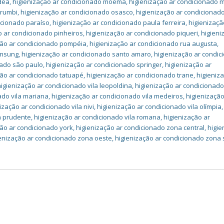
dea
,
higienização ar condicionado moema
,
higienização ar condicionado 
orumbi
,
higienização ar condicionado osasco
,
higienização ar condicionad
icionado paraíso
,
higienização ar condicionado paula ferreira
,
higienizaçã
o ar condicionado pinheiros
,
higienização ar condicionado piqueri
,
higieni
ção ar condicionado pompéia
,
higienização ar condicionado rua augusta
,
amsung
,
higienização ar condicionado santo amaro
,
higienização ar condi
nado são paulo
,
higienização ar condicionado springer
,
higienização ar
ção ar condicionado tatuapé
,
higienização ar condicionado trane
,
higieniz
higienização ar condicionado vila leopoldina
,
higienização ar condicionado 
ado vila mariana
,
higienização ar condicionado vila medeiros
,
higienização
ização ar condicionado vila nivi
,
higienização ar condicionado vila olímpia
,
a prudente
,
higienização ar condicionado vila romana
,
higienização ar
ção ar condicionado york
,
higienização ar condicionado zona central
,
higie
enização ar condicionado zona oeste
,
higienização ar condicionado zona 