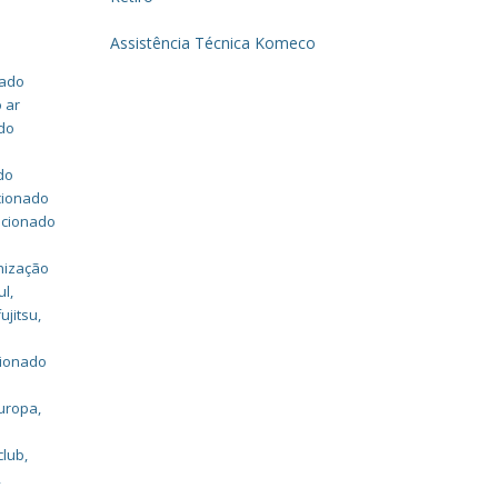
Assistência Técnica Komeco
nado
 ar
ado
do
cionado
icionado
nização
ul
,
ujitsu
,
cionado
europa
,
club
,
,