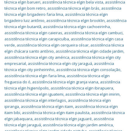
técnica elgin barueri
,
assistência técnica elgin bela vista
,
assistência
técnica elgin bom retiro
,
assistência técnica elgin brás
,
assistência
técnica elgin brigadeiro faria lima
,
assistência técnica elgin
brigadeiro luiz antônio
,
assistência técnica elgin brooklin
,
assistência
técnica elgin butantã
,
assistência técnica elgin cachoeirinha
,
assistência técnica elgin caieiras
,
assistência técnica elgin cambuci
,
assistência técnica elgin carapicuíba
,
assistência técnica elgin casa
verde
,
assistência técnica elgin cerqueira césar
,
assistência técnica
elgin chácara santo antônio
,
assistência técnica elgin cidade jardim
,
assistência técnica elgin city américa
,
assistência técnica elgin city
empresarial
,
assistência técnica elgin city jaraguá
,
assistência
técnica elgin city pinheirinho
,
assistência técnica elgin consolação
,
assistência técnica elgin faria lima
,
assistência técnica elgin
freguesia do ó
,
assistência técnica elgin granja viana
,
assistência
técnica elgin higienópolis
,
assistência técnica elgin ibirapuera
,
assistência técnica elgin iguatemi
,
assistência técnica elgin imirim
,
assistência técnica elgin interlagos
,
assistência técnica elgin
ipiranga
,
assistência técnica elgin itaim
,
assistência técnica elgin
itaim bibi
,
assistência técnica elgin itaim paulista
,
assistência técnica
elgin jabaquara
,
assistência técnica elgin jaguaré
,
assistência
técnica elgin jaraguá
,
assistência técnica elgin jardim américa
,