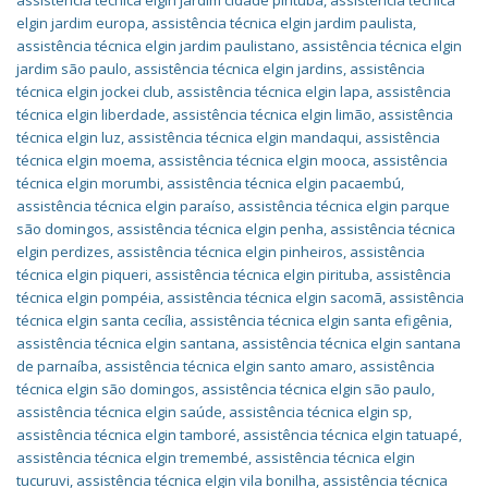
assistência técnica elgin jardim cidade pirituba
,
assistência técnica
elgin jardim europa
,
assistência técnica elgin jardim paulista
,
assistência técnica elgin jardim paulistano
,
assistência técnica elgin
jardim são paulo
,
assistência técnica elgin jardins
,
assistência
técnica elgin jockei club
,
assistência técnica elgin lapa
,
assistência
técnica elgin liberdade
,
assistência técnica elgin limão
,
assistência
técnica elgin luz
,
assistência técnica elgin mandaqui
,
assistência
técnica elgin moema
,
assistência técnica elgin mooca
,
assistência
técnica elgin morumbi
,
assistência técnica elgin pacaembú
,
assistência técnica elgin paraíso
,
assistência técnica elgin parque
são domingos
,
assistência técnica elgin penha
,
assistência técnica
elgin perdizes
,
assistência técnica elgin pinheiros
,
assistência
técnica elgin piqueri
,
assistência técnica elgin pirituba
,
assistência
técnica elgin pompéia
,
assistência técnica elgin sacomã
,
assistência
técnica elgin santa cecília
,
assistência técnica elgin santa efigênia
,
assistência técnica elgin santana
,
assistência técnica elgin santana
de parnaíba
,
assistência técnica elgin santo amaro
,
assistência
técnica elgin são domingos
,
assistência técnica elgin são paulo
,
assistência técnica elgin saúde
,
assistência técnica elgin sp
,
assistência técnica elgin tamboré
,
assistência técnica elgin tatuapé
,
assistência técnica elgin tremembé
,
assistência técnica elgin
tucuruvi
,
assistência técnica elgin vila bonilha
,
assistência técnica