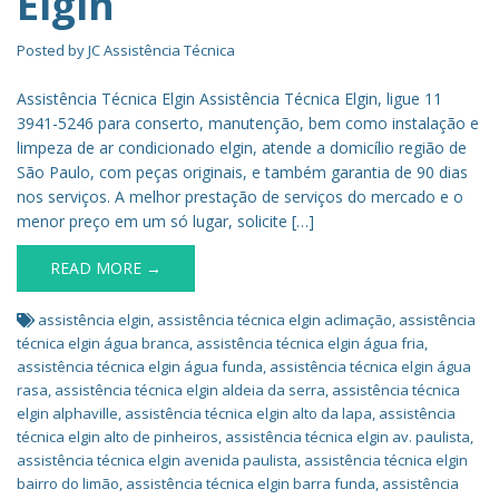
Elgin
Posted by
JC Assistência Técnica
Assistência Técnica Elgin Assistência Técnica Elgin, ligue 11
3941-5246 para conserto, manutenção, bem como instalação e
limpeza de ar condicionado elgin, atende a domicílio região de
São Paulo, com peças originais, e também garantia de 90 dias
nos serviços. A melhor prestação de serviços do mercado e o
menor preço em um só lugar, solicite […]
READ MORE →
assistência elgin
,
assistência técnica elgin aclimação
,
assistência
técnica elgin água branca
,
assistência técnica elgin água fria
,
assistência técnica elgin água funda
,
assistência técnica elgin água
rasa
,
assistência técnica elgin aldeia da serra
,
assistência técnica
elgin alphaville
,
assistência técnica elgin alto da lapa
,
assistência
técnica elgin alto de pinheiros
,
assistência técnica elgin av. paulista
,
assistência técnica elgin avenida paulista
,
assistência técnica elgin
bairro do limão
,
assistência técnica elgin barra funda
,
assistência