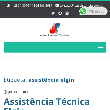
11 2364-8076 / 11 98106-5931
contato@jcassistencia.com.br
Whatsapp
Etiqueta:
assistência elgin
Jul
06
0
Assistência Técnica