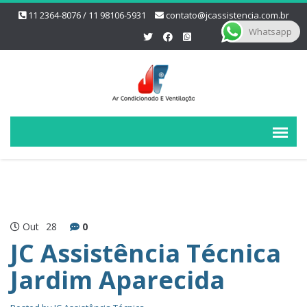
11 2364-8076 / 11 98106-5931
contato@jcassistencia.com.br
Whatsapp
Out
28
0
JC Assistência Técnica
Jardim Aparecida