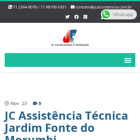
11 2364-8076 / 11 98106-5931
contato@jcassistencia.com.br
Whatsapp
Nov
23
0
JC Assistência Técnica
Jardim Fonte do
Morumbi