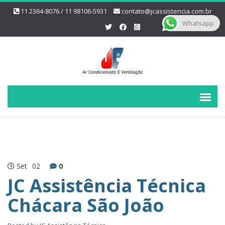
11 2364-8076 / 11 98106-5931
contato@jcassistencia.com.br
Whatsapp
Set
02
0
JC Assistência Técnica
Chácara São João