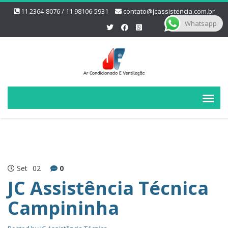
11 2364-8076 / 11 98106-5931
contato@jcassistencia.com.br
Whatsapp
Set
02
0
JC Assistência Técnica
Campininha