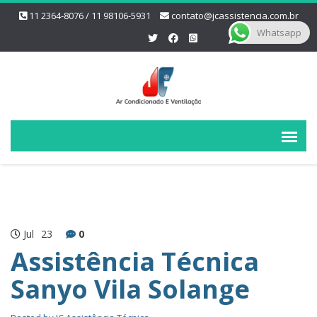
11 2364-8076 / 11 98106-5931
contato@jcassistencia.com.br
Whatsapp
Jul
23
0
Assistência Técnica
Sanyo Vila Solange