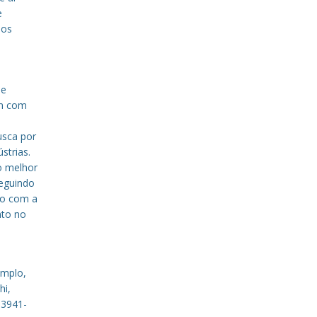
e
sos
de
em com
a
usca por
strias.
o melhor
eguindo
to com a
nto no
emplo,
hi,
 3941-