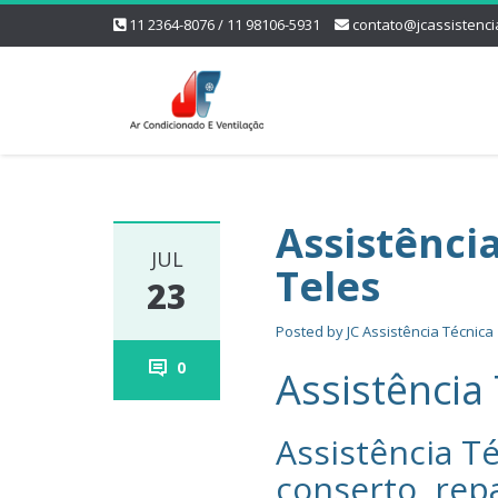
11 2364-8076 / 11 98106-5931
contato@jcassistenci
Assistência
JUL
Teles
23
Posted by
JC Assistência Técnica
0
Assistência 
Assistência Té
conserto, rep