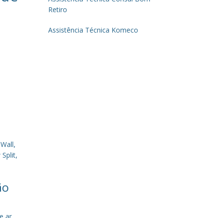
Retiro
Assistência Técnica Komeco
Wall,
Split,
ão
e ar