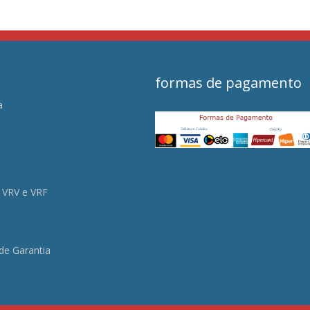
formas de pagamento
a
s
 VRV e VRF
 de Garantia