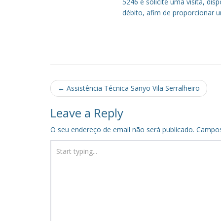
5246 e solicite uma visita, di
débito, afim de proporcionar 
Post
←
Assistência Técnica Sanyo Vila Serralheiro
navigation
Leave a Reply
O seu endereço de email não será publicado.
Campos