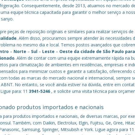
efrigeração. Consequentemente, desde 2013, atuamos no mercado d
 uma equipe técnica capacitada para garantir o melhor serviço a nos
a sanyo.
re peças de reposição originais e similares para realizar serviços de
ualidade
. Além disso, procuramos sempre atender às necessidades 
o problema no mesmo dia e local. Temos postos avançados que cobr
ntro
–
Norte
–
Sul
–
Leste
–
Oeste da cidade de
São Paulo
par
cionado
. Além de contar com uma equipe extremamente rápida na b
tos para climatização de ambientes em residências, empresas e indú
nsados para minimizar custos e garantir a satisfação, oferecendo 
om todas as marcas do mercado nacional e internacional, sempre s
ABNT. No entanto, se você ainda estiver na dúvida, entre em conta
 Ligue para: 11
3941-5246
, e solicite uma visita técnica para orçame
onado produtos importados e nacionais
a para produtos importados e nacionais, de diversas marcas, por ex
nsul. Também, com Daikin, Electrolux, Elgin, Fujitsu, Ge, Gree, Hitac
anasonic, Samsung, Springer, Mitsubish e York. Ligue agora para 11