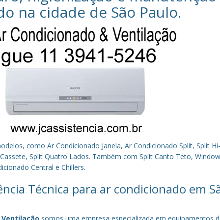
do na cidade de
São Paulo
.
los, como Ar Condicionado Janela, Ar Condicionado Split, Split Hi-
plit Cassete, Split Quatro Lados. Também com Split Canto Teto, Window 
cionado Central e Chillers.
tência Técnica para ar condicionado em S
 Ventilação
somos uma empresa especializada em equipamentos d