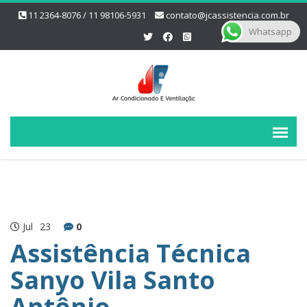
11 2364-8076 / 11 98106-5931
contato@jcassistencia.com.br
Whatsapp
Jul
23
0
Assistência Técnica
Sanyo Vila Santo
Antônio