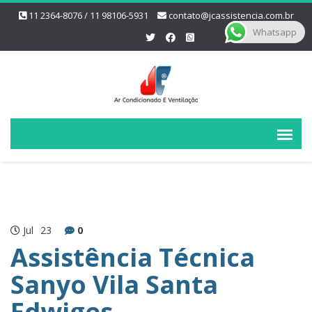
11 2364-8076 / 11 98106-5931
contato@jcassistencia.com.br
Whatsapp
Jul
23
0
Assistência Técnica
Sanyo Vila Santa
Edwiges