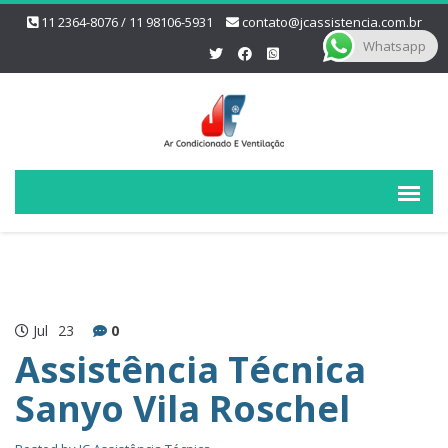
11 2364-8076 / 11 98106-5931
contato@jcassistencia.com.br
Whatsapp
Jul
23
0
Assistência Técnica
Sanyo Vila Roschel