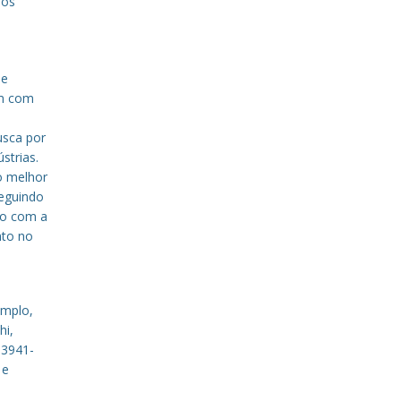
sos
de
em com
a
usca por
strias.
o melhor
eguindo
to com a
nto no
emplo,
hi,
 3941-
 e