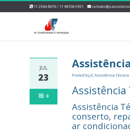
11 2364-8076 / 11 98106-5931
contato@jcassistenci
Assistênci
JUL
23
Posted by
JC Assistência Técnica
Assistência
0
Assistência Té
conserto, rep
ar condiciona