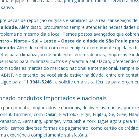
 uma equipe técnica capacitada para garantir o melhor serviço a nos
a sanyo.
re peças de reposição originais e similares para realizar serviços de
ualidade
. Além disso, procuramos sempre atender às necessidades 
o problema no mesmo dia e local. Temos postos avançados que cobr
ntro
–
Norte
–
Sul
–
Leste
–
Oeste da cidade de
São Paulo
par
cionado
. Além de contar com uma equipe extremamente rápida na b
tos para climatização de ambientes em residências, empresas e indú
nsados para minimizar custos e garantir a satisfação, oferecendo 
om todas as marcas do mercado nacional e internacional, sempre s
ABNT. No entanto, se você ainda estiver na dúvida, entre em conta
 Ligue para: 11
3941-5246
, e solicite uma visita técnica para orçame
onado produtos importados e nacionais
a para produtos importados e nacionais, de diversas marcas, por ex
nsul. Também, com Daikin, Electrolux, Elgin, Fujitsu, Ge, Gree, Hitac
anasonic, Samsung, Springer, Mitsubish e York. Ligue agora para 11
sponibilizamos diversas formas de pagamento, como cartão de crédito
uma experiência completamente satisfatória.