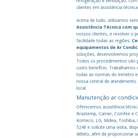
refrigeração e ventilação, com
clientes em assistência técnic
Acima de tudo, utilizamos semp
Assistência Técnica com q
nossos clientes, e resolver 
facilidade todas as regiões:
Ce
equipamentos de Ar Condi
soluções, desenvolvemos proje
Todos os procedimentos são pe
custo benefício.
Trabalhamos c
todas as normas do Inmetro e 
nossa central de atendimento.
local.
Manutenção ar condici
Oferecemos assistência técnic
Brastemp, Carrier, Comfee e Co
Komeco, LG, Midea, Toshiba, P
5246 e solicite uma visita, di
débito, afim de proporcionar 