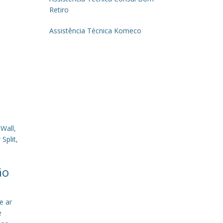
Retiro
Assistência Técnica Komeco
Wall,
Split,
ão
e ar
e