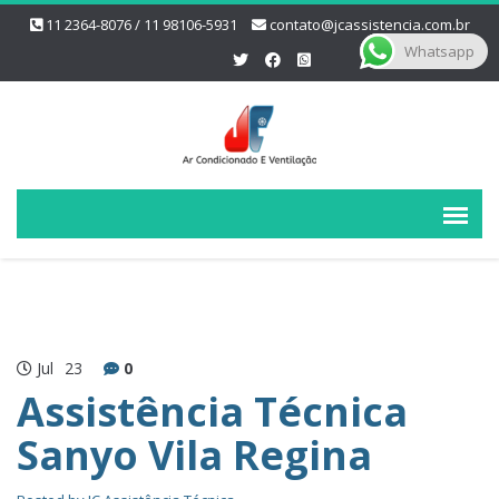
11 2364-8076 / 11 98106-5931
contato@jcassistencia.com.br
Whatsapp
Jul
23
0
Assistência Técnica
Sanyo Vila Regina