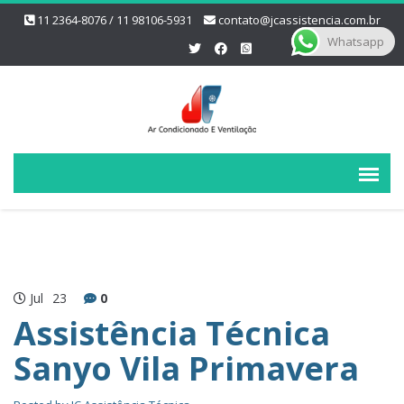
11 2364-8076 / 11 98106-5931
contato@jcassistencia.com.br
Whatsapp
Jul
23
0
Assistência Técnica
Sanyo Vila Primavera