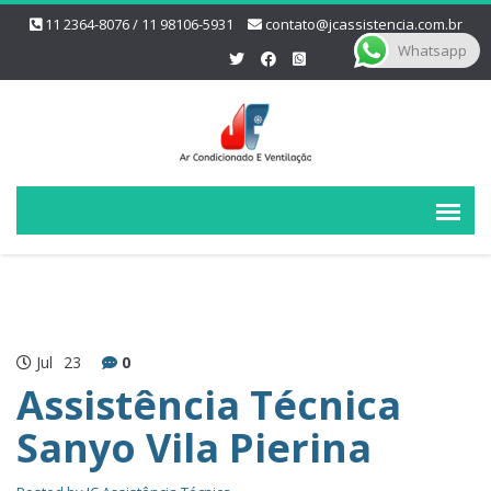
11 2364-8076 / 11 98106-5931
contato@jcassistencia.com.br
Whatsapp
Jul
23
0
Assistência Técnica
Sanyo Vila Pierina