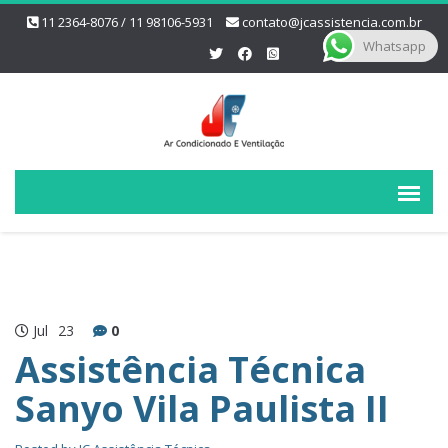
11 2364-8076 / 11 98106-5931
contato@jcassistencia.com.br
Whatsapp
Jul
23
0
Assistência Técnica
Sanyo Vila Paulista II