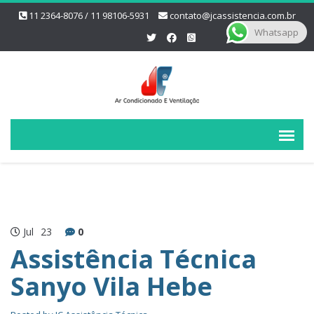
11 2364-8076 / 11 98106-5931
contato@jcassistencia.com.br
Whatsapp
Jul
23
0
Assistência Técnica
Sanyo Vila Hebe