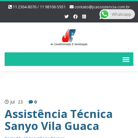
11 2364-8076 / 11 98106-5931
contato@jcassistencia.com.br
Whatsapp
Jul
23
0
Assistência Técnica
Sanyo Vila Guaca