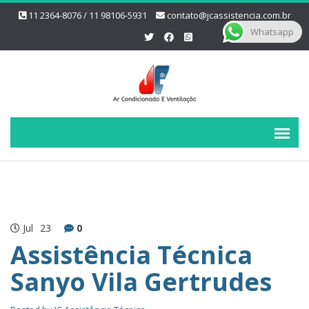
11 2364-8076 / 11 98106-5931
contato@jcassistencia.com.br
Whatsapp
Jul
23
0
Assistência Técnica
Sanyo Vila Gertrudes