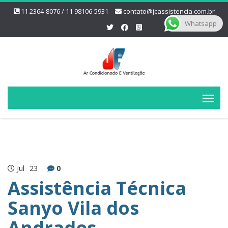
11 2364-8076 / 11 98106-5931
contato@jcassistencia.com.br
Whatsapp
Jul
23
0
Assistência Técnica
Sanyo Vila dos
Andrades