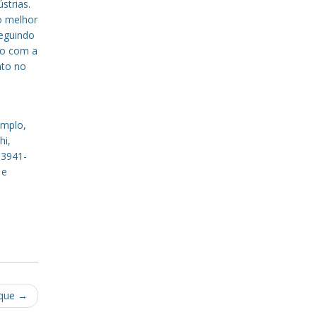
strias.
o melhor
eguindo
to com a
nto no
emplo,
hi,
 3941-
 e
sque
→