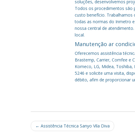
soluções, desenvolvemos proje
Todos os procedimentos são pe
custo benefício.
Trabalhamos c
todas as normas do Inmetro e 
nossa central de atendimento.
local.
Manutenção ar condici
Oferecemos assistência técnic
Brastemp, Carrier, Comfee e Co
Komeco, LG, Midea, Toshiba, P
5246 e solicite uma visita, di
débito, afim de proporcionar 
Post
←
Assistência Técnica Sanyo Vila Diva