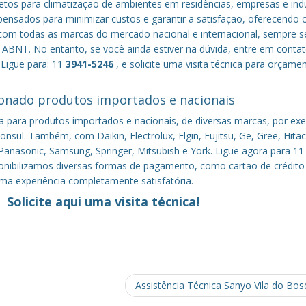
tos para climatização de ambientes em residências, empresas e indú
nsados para minimizar custos e garantir a satisfação, oferecendo 
om todas as marcas do mercado nacional e internacional, sempre s
ABNT. No entanto, se você ainda estiver na dúvida, entre em conta
 Ligue para: 11
3941-5246
, e solicite uma visita técnica para orçame
onado produtos importados e nacionais
a para produtos importados e nacionais, de diversas marcas, por ex
nsul. Também, com Daikin, Electrolux, Elgin, Fujitsu, Ge, Gree, Hitac
anasonic, Samsung, Springer, Mitsubish e York. Ligue agora para 11
sponibilizamos diversas formas de pagamento, como cartão de crédito
uma experiência completamente satisfatória.
Solicite aqui uma visita técnica!
Assistência Técnica Sanyo Vila do Bo