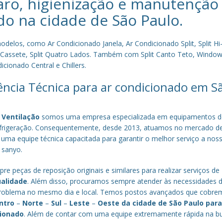
aro, higienização e manutenção
do na cidade de
São Paulo
.
los, como Ar Condicionado Janela, Ar Condicionado Split, Split Hi-
plit Cassete, Split Quatro Lados. Também com Split Canto Teto, Window 
cionado Central e Chillers.
tência Técnica para ar condicionado em S
 Ventilação
somos uma empresa especializada em equipamentos d
efrigeração. Consequentemente, desde 2013, atuamos no mercado d
 uma equipe técnica capacitada para garantir o melhor serviço a nos
a sanyo.
re peças de reposição originais e similares para realizar serviços de
ualidade
. Além disso, procuramos sempre atender às necessidades 
o problema no mesmo dia e local. Temos postos avançados que cobr
ntro
–
Norte
–
Sul
–
Leste
–
Oeste da cidade de
São Paulo
par
cionado
. Além de contar com uma equipe extremamente rápida na b