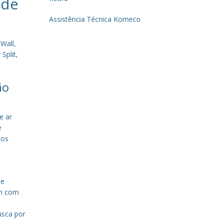
 de
Assistência Técnica Komeco
Wall,
Split,
ão
e ar
e
sos
de
em com
a
usca por