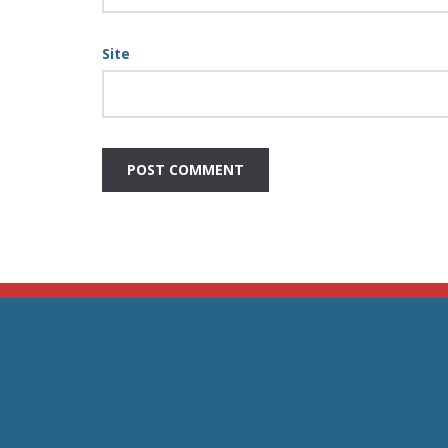
Site
JC Ar Condicionado E ventilação –
Home
Assistência Técnica Grande São
Paulo
Empres
Serviço
Telefone: (11) 2364-8076