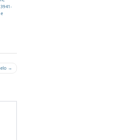
 3941-
 e
Melo
→