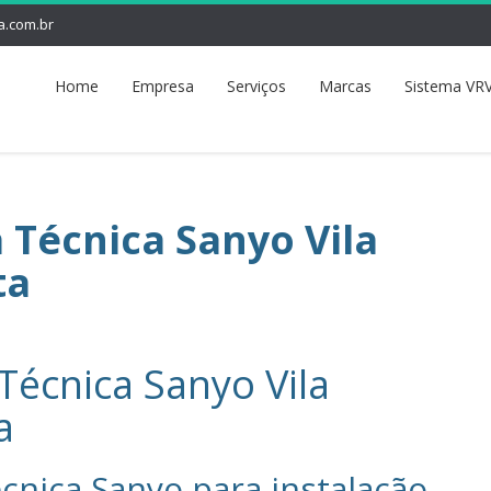
a.com.br
Home
Empresa
Serviços
Marcas
Sistema VRV
a Técnica Sanyo Vila
ta
 Técnica Sanyo Vila
a
cnica Sanyo‎ para instalação,