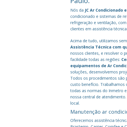
Paulo.
Nós da
JC Ar Condicionado e
condicionado e sistemas de r
refrigeração e ventilação, com
clientes em assistência técnic
Acima de tudo, utilizamos semp
Assistência Técnica com q
nossos clientes, e resolver 
facilidade todas as regiões:
Ce
equipamentos de Ar Condi
soluções, desenvolvemos proje
Todos os procedimentos são pe
custo benefício.
Trabalhamos c
todas as normas do Inmetro e 
nossa central de atendimento.
local.
Manutenção ar condici
Oferecemos assistência técnic
Brastemp, Carrier, Comfee e Co