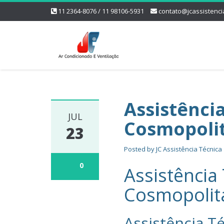
11 2364-8076 / 11 98106-5931
contato@jcassistenci
Assistênci
JUL
Cosmopoli
23
Posted by
JC Assistência Técnica
0
Assistência
Cosmopolit
Assistência Té