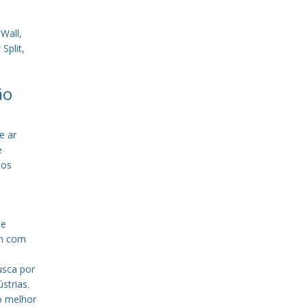
Wall,
Split,
ão
e ar
e
sos
de
em com
a
usca por
strias.
o melhor