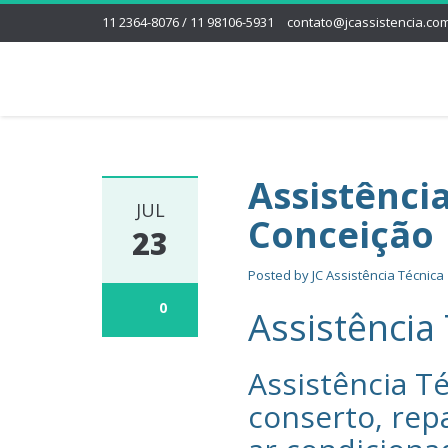
11 2364-8076 / 11 98106-5931
contato@jcassistencia.com
Assistênci
JUL
Conceição
23
Posted by
JC Assistência Técnica
0
Assistência
Assistência Té
conserto, rep