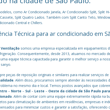
do na cidade de
São Paulo
.
los, como Ar Condicionado Janela, Ar Condicionado Split, Split Hi-
plit Cassete, Split Quatro Lados. Também com Split Canto Teto, Window 
cionado Central e Chillers.
tência Técnica para ar condicionado em S
 Ventilação
somos uma empresa especializada em equipamentos d
efrigeração. Consequentemente, desde 2013, atuamos no mercado d
 uma equipe técnica capacitada para garantir o melhor serviço a nos
a sanyo.
re peças de reposição originais e similares para realizar serviços de
ualidade
. Além disso, procuramos sempre atender às necessidades 
o problema no mesmo dia e local. Temos postos avançados que cobr
ntro
–
Norte
–
Sul
–
Leste
–
Oeste da cidade de
São Paulo
par
cionado
. Além de contar com uma equipe extremamente rápida na b
tos para climatização de ambientes em residências, empresas e indú
nsados para minimizar custos e garantir a satisfação, oferecendo 