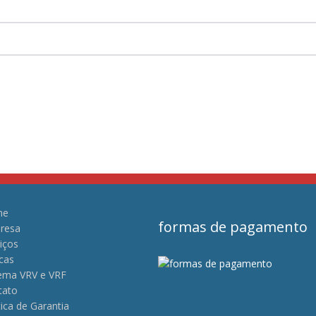
me
formas de pagamento
resa
iços
cas
tema VRV e VRF
tato
tica de Garantia