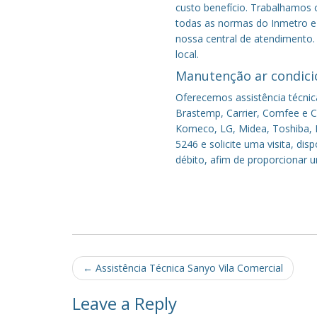
custo benefício.
Trabalhamos c
todas as normas do Inmetro e 
nossa central de atendimento.
local.
Manutenção ar condici
Oferecemos assistência técnic
Brastemp, Carrier, Comfee e Co
Komeco, LG, Midea, Toshiba, P
5246 e solicite uma visita, di
débito, afim de proporcionar 
Post
←
Assistência Técnica Sanyo Vila Comercial
navigation
Leave a Reply