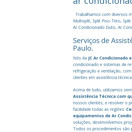
ar condiciona
Trabalhamos com diversos mode
Multisplit, Split Piso-Teto, S
Ar Condicionado Duto, Ar Condi
Serviços de Assis
Paulo.
Nós da
JC Ar Condicionado e
condicionado e sistemas de r
refrigeração e ventilação, com
clientes em assistência técnic
Acima de tudo, utilizamos semp
Assistência Técnica com q
nossos clientes, e resolver 
facilidade todas as regiões:
Ce
equipamentos de Ar Condi
soluções, desenvolvemos proje
Todos os procedimentos são pe