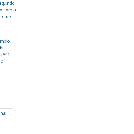
eguindo
to com a
nto no
emplo,
hi,
 3941-
 e
nhal
→