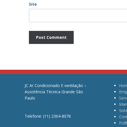
Site
JC Ar Condicionado E ventilação –
Ho
Assistência Técnica Grande São
Emp
Paulo
Serv
Mar
Sis
Telefone: (11) 2364-8076
Con
Polí