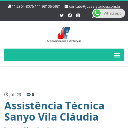
11 2364-8076 / 11 98106-5931
contato@jcassistencia.com.br
Whatsapp
Jul
23
0
Assistência Técnica
Sanyo Vila Cláudia