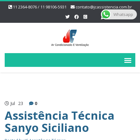
11 2364-8076 / 11 98106-5931
contato@jcassistencia.com.br
Whatsapp
Jul
23
0
Assistência Técnica
Sanyo Siciliano