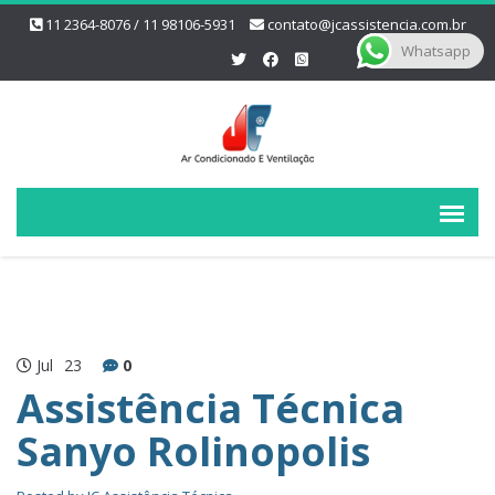
11 2364-8076 / 11 98106-5931
contato@jcassistencia.com.br
Whatsapp
Jul
23
0
Assistência Técnica
Sanyo Rolinopolis