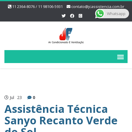
11 2364-8076 / 11 98106-5931
contato@jcassistencia.com.br
Whatsapp
Jul
23
0
Assistência Técnica
Sanyo Recanto Verde
do Sol