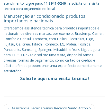
atendimento. Ligue para: 11
3941-5246
, e solicite uma visita
técnica para orçamento no local.
Manutenção ar condicionado produtos
importados e nacionais
Oferecemos assistência técnica para produtos importados e
nacionais, de diversas marcas, por exemplo, Brastemp, Carrier,
Comfee e Consul. Também, com Daikin, Electrolux, Elgin,
Fujitsu, Ge, Gree, Hitachi, Komeco, LG, Midea, Toshiba,
Panasonic, Samsung, Springer, Mitsubish e York. Ligue agora
para 11 3941-5246 e solicite uma visita, disponibilizamos
diversas formas de pagamento, como cartão de crédito e
débito, afim de proporcionar uma experiência completamente
satisfatória.
Solicite aqui uma visita técnica!
Post
←
Assistência Técnica Sanyo Recanto Santo Antônio