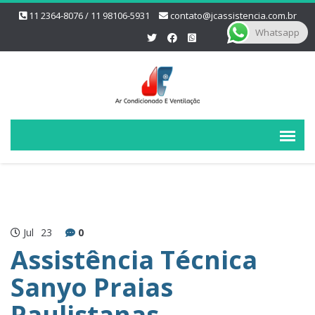
11 2364-8076 / 11 98106-5931
contato@jcassistencia.com.br
Whatsapp
Jul
23
0
Assistência Técnica
Sanyo Praias
Paulistanas