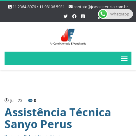
11 2364-8076 / 11 98106-5931
contato@jcassistencia.com.br
Whatsapp
Jul
23
0
Assistência Técnica
Sanyo Perus