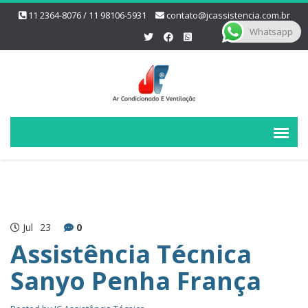
11 2364-8076 / 11 98106-5931
contato@jcassistencia.com.br
Whatsapp
Jul
23
0
Assistência Técnica
Sanyo Penha França