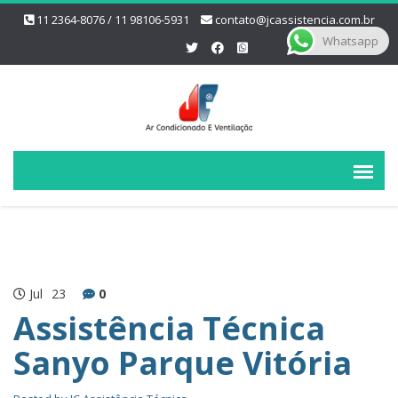
11 2364-8076 / 11 98106-5931
contato@jcassistencia.com.br
Whatsapp
Jul
23
0
Assistência Técnica
Sanyo Parque Vitória