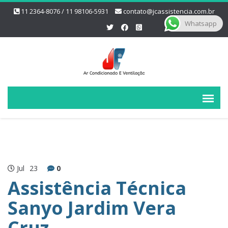
11 2364-8076 / 11 98106-5931
contato@jcassistencia.com.br
Whatsapp
Jul
23
0
Assistência Técnica
Sanyo Jardim Vera
Cruz