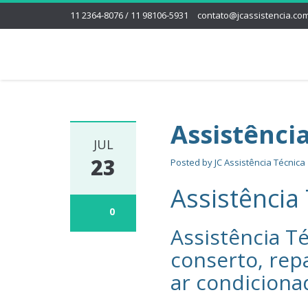
11 2364-8076 / 11 98106-5931
contato@jcassistencia.com
Assistênci
JUL
23
Posted by
JC Assistência Técnica
Assistência
0
Assistência Té
conserto, rep
ar condiciona