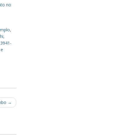
nto no
emplo,
hi,
 3941-
 e
ombo
→