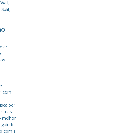
Wall,
Split,
ão
e ar
e
sos
de
em com
a
usca por
strias.
o melhor
eguindo
to com a