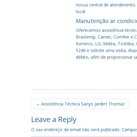
nossa central de atendimento.
local.
Manutenção ar condici
Oferecemos assistência técnic
Brastemp, Carrier, Comfee e Co
Komeco, LG, Midea, Toshiba, P
5246 e solicite uma visita, di
débito, afim de proporcionar 
Post
←
Assistência Técnica Sanyo Jardim Thomaz
navigation
Leave a Reply
O seu endereço de email não será publicado.
Campos