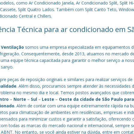
los, como Ar Condicionado Janela, Ar Condicionado Split, Split Hi-
plit Cassete, Split Quatro Lados. Também com Split Canto Teto, Window 
cionado Central e Chillers.
tência Técnica para ar condicionado em S
 Ventilação
somos uma empresa especializada em equipamentos d
efrigeração. Consequentemente, desde 2013, atuamos no mercado d
 uma equipe técnica capacitada para garantir o melhor serviço a nos
a sanyo.
re peças de reposição originais e similares para realizar serviços de
ualidade
. Além disso, procuramos sempre atender às necessidades 
o problema no mesmo dia e local. Temos postos avançados que cobr
ntro
–
Norte
–
Sul
–
Leste
–
Oeste da cidade de
São Paulo
par
cionado
. Além de contar com uma equipe extremamente rápida na b
tos para climatização de ambientes em residências, empresas e indú
nsados para minimizar custos e garantir a satisfação, oferecendo 
om todas as marcas do mercado nacional e internacional, sempre s
ABNT. No entanto, se você ainda estiver na dúvida, entre em conta