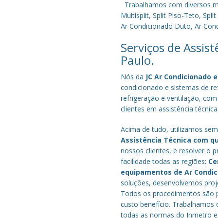
Trabalhamos com diversos mode
Multisplit, Split Piso-Teto, S
Ar Condicionado Duto, Ar Condi
Serviços de Assis
Paulo.
Nós da
JC Ar Condicionado e
condicionado e sistemas de r
refrigeração e ventilação, com
clientes em assistência técnic
Acima de tudo, utilizamos semp
Assistência Técnica com q
nossos clientes, e resolver 
facilidade todas as regiões:
Ce
equipamentos de Ar Condi
soluções, desenvolvemos proje
Todos os procedimentos são pe
custo benefício.
Trabalhamos c
todas as normas do Inmetro e 