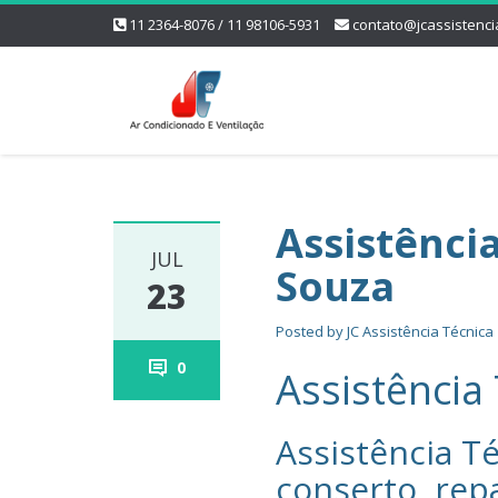
11 2364-8076 / 11 98106-5931
contato@jcassistenci
Assistênci
JUL
Souza
23
Posted by
JC Assistência Técnica
0
Assistência
Assistência Té
conserto, rep