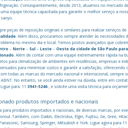
efrigeração. Consequentemente, desde 2013, atuamos no mercado d
 uma equipe técnica capacitada para garantir o melhor serviço a nos
a sanyo.
re peças de reposição originais e similares para realizar serviços de
ualidade
. Além disso, procuramos sempre atender às necessidades 
o problema no mesmo dia e local. Temos postos avançados que cobr
ntro
–
Norte
–
Sul
–
Leste
–
Oeste da cidade de
São Paulo
par
cionado
. Além de contar com uma equipe extremamente rápida na b
tos para climatização de ambientes em residências, empresas e indú
nsados para minimizar custos e garantir a satisfação, oferecendo 
om todas as marcas do mercado nacional e internacional, sempre s
ABNT. No entanto, se você ainda estiver na dúvida, entre em conta
 Ligue para: 11
3941-5246
, e solicite uma visita técnica para orçame
onado produtos importados e nacionais
a para produtos importados e nacionais, de diversas marcas, por ex
nsul. Também, com Daikin, Electrolux, Elgin, Fujitsu, Ge, Gree, Hitac
anasonic, Samsung, Springer, Mitsubish e York. Ligue agora para 11