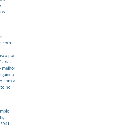
e
sos
de
em com
a
usca por
strias.
o melhor
eguindo
to com a
nto no
emplo,
hi,
 3941-