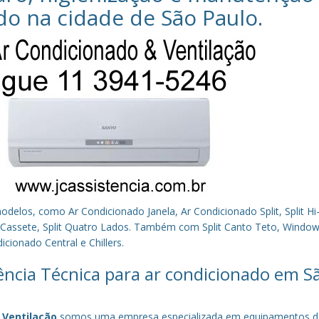
do na cidade de
São Paulo
.
los, como Ar Condicionado Janela, Ar Condicionado Split, Split Hi-
plit Cassete, Split Quatro Lados. Também com Split Canto Teto, Window 
cionado Central e Chillers.
tência Técnica para ar condicionado em S
 Ventilação
somos uma empresa especializada em equipamentos d