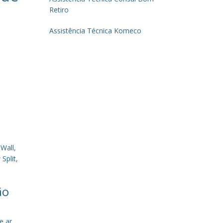
Retiro
Assistência Técnica Komeco
Wall,
Split,
ão
e ar