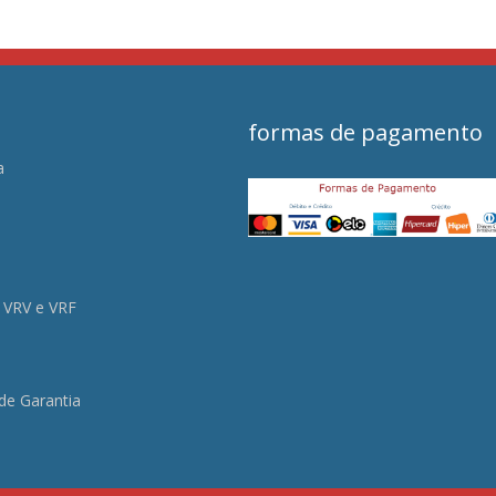
formas de pagamento
a
s
 VRV e VRF
 de Garantia