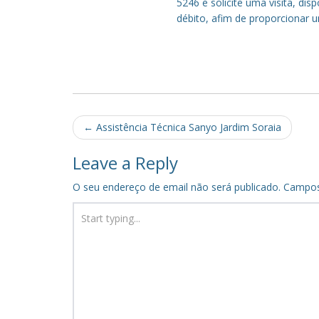
5246 e solicite uma visita, di
débito, afim de proporcionar 
Post
←
Assistência Técnica Sanyo Jardim Soraia
navigation
Leave a Reply
O seu endereço de email não será publicado.
Campos