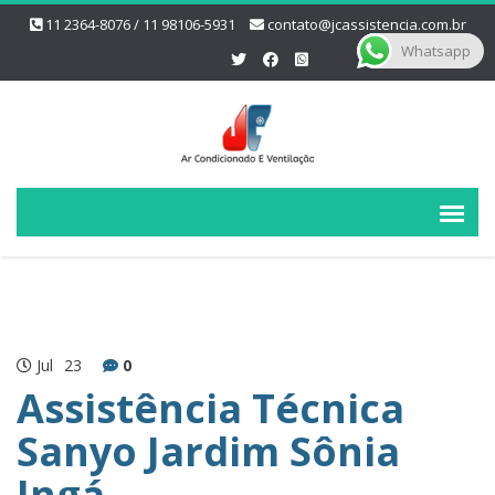
11 2364-8076 / 11 98106-5931
contato@jcassistencia.com.br
Whatsapp
Jul
23
0
Assistência Técnica
Sanyo Jardim Sônia
Ingá